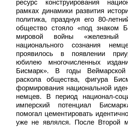
ресурс конструирования нацио
рамках динамики развития истор
политика, празднуя его 80-летн
общество стояло «под знаком Б
мировой войны «железный 
национального сознания нем
проявилось в появлении приу
юбилею многочисленных изда
Бисмарк». В годы Веймарской 
раскола общества, фигура Бис
формирования национальной иден
немцев. В период национал-соц
имперский потенциал Бисмар
помогал цементировать идентично
уже не являлся. После Второй 