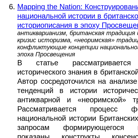
Mapping the Nation: Конструирова
национальной истории в британск
историописания в эпоху Просвещ
антикварианизм, британская традиция 
кризис историзма, «неоримская» традиц
конфликтующие концепции национальног
эпоха Просвещения
В статье рассматривается 
исторического знания в британско
Автор сосредоточился на анализ
тенденций в истории историче
антикварной и «неоримской» тр
Рассматривается процесс ф
национальной истории Британски
запросам формирующегося г
показаны конструкты консе