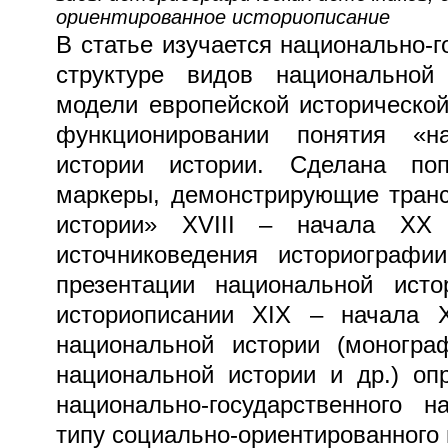
ориентированное историописание
В статье изучается национально-г
структуре видов национальной
модели европейской исторической
функционировании понятия «н
истории истории. Сделана по
маркеры, демонстрирующие тран
истории» XVIII – начала XX
источниковедения историографи
презентации национальной ист
историописании XIX – начала 
национальной истории (моногра
национальной истории и др.) оп
национально-государственного н
типу социально-ориентированного 