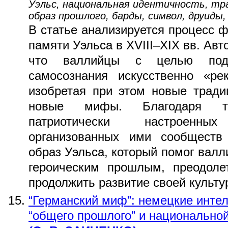
Уэльс, национальная идентичность, тр
образ прошлого, барды, символ, друиды
В статье анализируется процесс 
памяти Уэльса в XVIII–XIX вв. Авт
что валлийцы с целью подд
самосознания искусственно «ре
изобретая при этом новые трад
новые мифы. Благодаря тво
патриотически настроенн
организованных ими сообществ
образ Уэльса, который помог валл
героическим прошлым, преодоле
продолжить развитие своей культу
“Германский миф”: немецкие инте
“общего прошлого” и национальнои