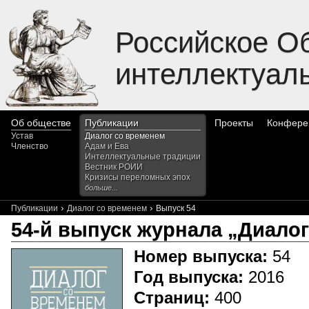
Российское О
интеллектуал
Об обществе
Публикации
Проекты
Конфере
Устав
Диалог со временем
Членство
Адам и Ева
Интеллектуальные традиции
Вестник РОИИ
Кризисы переломных эпох
больше...
›
›
Публикации
Диалог со временем
Выпуск 54
54-й выпуск журнала „Диало
Номер выпуска:
54
Год выпуска:
2016
Страниц:
400