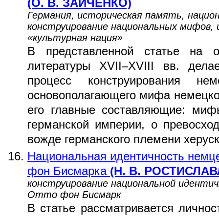
(О. В. ЗАИЧЕНКО)
Германия, историческая память, нацио
конструирование национальных мифов,
«культурная нация»
В представленной статье на о
литературы XVII–XVIII вв. дела
процесс конструирования нем
основополагающего мифа немецкой
его главные составляющие: миф
германской империи, о превосхо
вожде германского племени херус
Национальная идентичность немце
фон Бисмарка
(Н. В. РОСТИСЛА
конструирование национальной идентич
Отто фон Бисмарк
В статье рассматривается лично