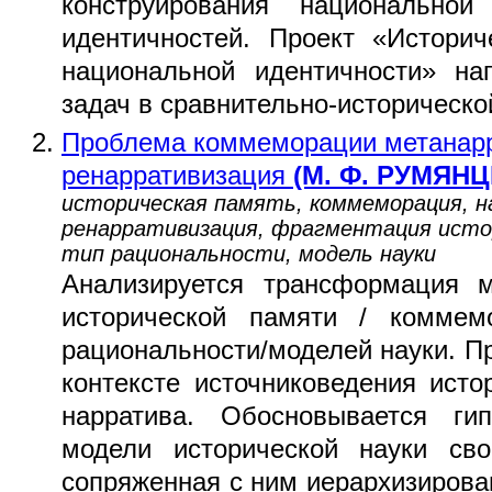
конструирования национальной
идентичностей. Проект «Истори
национальной идентичности» на
задач в сравнительно-историческо
Проблема коммеморации метанарр
ренарративизация
(М. Ф. РУМЯНЦ
историческая память, коммеморация, 
ренарративизация, фрагментация истор
тип рациональности, модель науки
Анализируется трансформация 
исторической памяти / коммем
рациональности/моделей науки. П
контексте источниковедения ист
нарратива. Обосновывается гип
модели исторической науки сво
сопряженная с ним иерархизирован