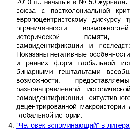
2010 гг., начатый в № 50 журнала
союза с постколониальной кри
европоцентристскому дискурсу т
ограниченности возможнос
исторической памяти,
самоидентификации и последств
Показаны негативные особенности
и ранних форм глобальной ис
бинарными гештальтами всеобщ
возможности, предоставля
разнонаправленной историческо
самоидентификации, ситуативног
децентрированной макроистории 
глобальной истории.
“Человек вспоминающий” в литера