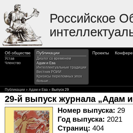
Российское О
интеллектуал
Об обществе
Публикации
Проекты
Конфере
Устав
Диалог со временем
Членство
Адам и Ева
Интеллектуальные традиции
Вестник РОИИ
Кризисы переломных эпох
больше...
›
›
Публикации
Адам и Ева
Выпуск 29
29-й выпуск журнала „Адам и
Номер выпуска:
29
Год выпуска:
2021
Страниц:
404