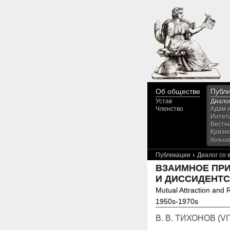
Об обществе
Публ
Устав
Диало
Членство
Адам 
Интел
Вестн
Кризи
больше.
›
Публикации
Диалог со
ВЗАИМНОЕ ПР
И ДИССИДЕНТСК
Mutual Attraction and 
1950s-1970s
В. В. ТИХОНОВ
(
VI