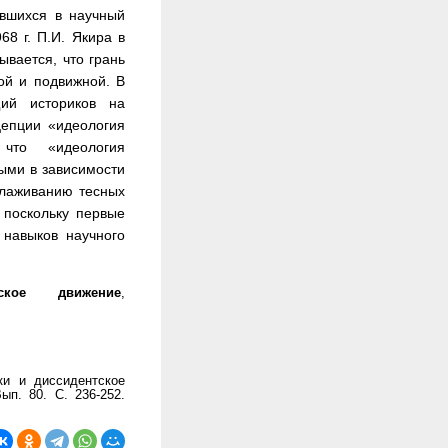
ившихся в научный
8 г. П.И. Якира в
вается, что грань
ой и подвижной. В
щий историков на
цепции «идеология
что «идеология
ыми в зависимости
алаживанию тесных
 поскольку первые
навыков научного
тское движение
,
ки и диссидентское
ып. 80. С. 236-252.