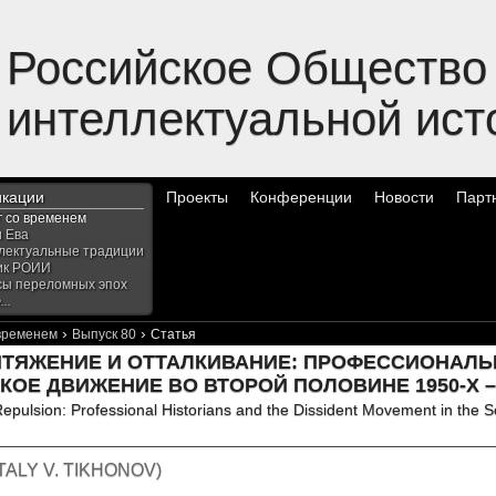
Российское Общество
интеллектуальной ист
икации
Проекты
Конференции
Новости
Парт
г со временем
и Ева
лектуальные традиции
ик РОИИ
сы переломных эпох
..
›
›
 временем
Выпуск 80
Статья
ИТЯЖЕНИЕ И ОТТАЛКИВАНИЕ: ПРОФЕССИОНАЛЬ
ОЕ ДВИЖЕНИЕ ВО ВТОРОЙ ПОЛОВИНЕ 1950-Х – 
Repulsion: Professional Historians and the Dissident Movement in the S
TALY V. TIKHONOV
)