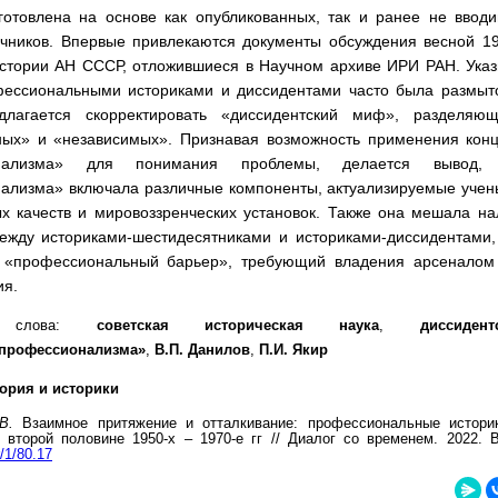
готовлена на основе как опубликованных, так и ранее не ввод
очников. Впервые привлекаются документы обсуждения весной 196
истории АН СССР, отложившиеся в Научном архиве ИРИ РАН. Указы
ессиональными историками и диссидентами часто была размыт
длагается скорректировать «диссидентский миф», разделяю
ых» и «независимых». Признавая возможность применения кон
онализма» для понимания проблемы, делается вывод, 
ализма» включала различные компоненты, актуализируемые учен
ых качеств и мировоззренческих установок. Также она мешала н
между историками-шестидесятниками и историками-диссидентами,
 «профессиональный барьер», требующий владения арсеналом 
ия.
е слова:
советская историческая наука
,
диссиден
 профессионализма»
,
В.П. Данилов
,
П.И. Якир
ория и историки
 В.
Взаимное притяжение и отталкивание: профессиональные истори
 второй половине 1950-х – 1970-е гг // Диалог со временем. 2022. В
/r/1/80.17