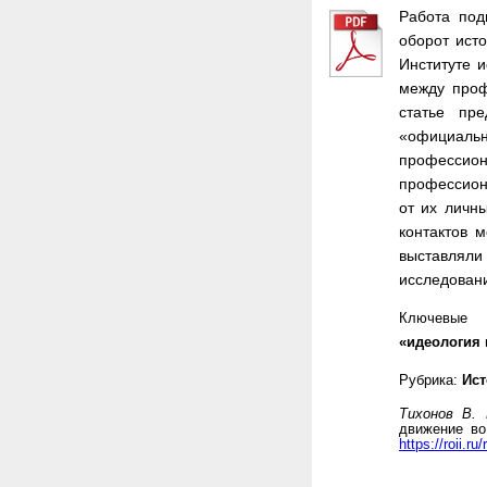
Работа под
оборот ист
Институте 
между проф
статье пре
«официальн
професси
профессион
от их личн
контактов 
выставляли
исследован
Ключевы
«идеология
Рубрика:
Ист
Тихонов В.
движение во
https://roii.ru