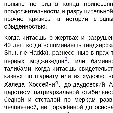
поныне не видно конца принесённ
продолжительности и разрушительно
прочие кризисы в истории стран
обыденностью.
Когда читаешь о жертвах и разруше
40 лет; когда вспоминаешь гандхарск
Shutur-e-Hadda), разнесенные в пра
3
первых моджахедов
, или бамиан
талибами; когда читаешь свидетельс
казнях по шариату или их художест
4
Халеда Хоссейни
, до-даудовский 
царством патриархальной стабильно
бедной и отсталой по меркам разв
человечной, не поражённой до основ