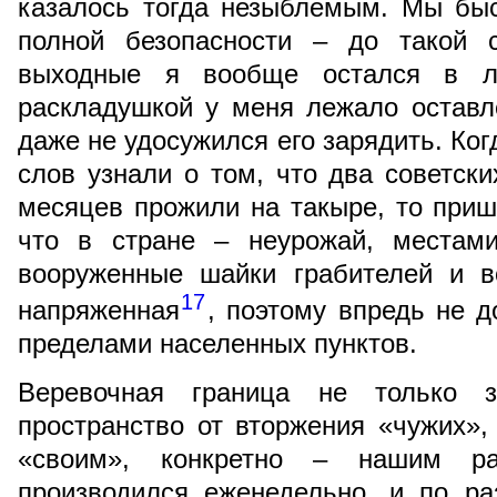
казалось тогда незыблемым. Мы быс
полной безопасности – до такой 
выходные я вообще остался в л
раскладушкой у меня лежало оставл
даже не удосужился его зарядить. Ког
слов узнали о том, что два советск
месяцев прожили на такыре, то при
что в стране – неурожай, местами
вооруженные шайки грабителей и в
17
напряженная
, поэтому впредь не 
пределами населенных пунктов.
Веревочная граница не только 
пространство от вторжения «чужих»,
«своим», конкретно – нашим р
производился еженедельно, и по ра