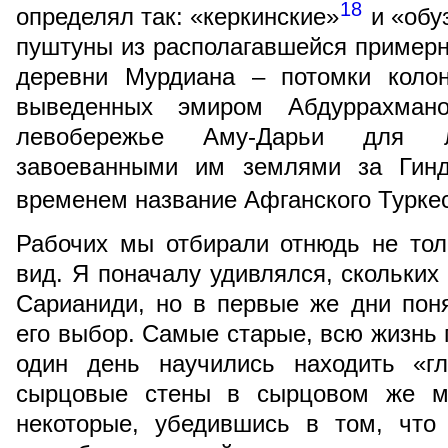
18
определял так: «керкинские»
и «обу
пуштуны из располагавшейся примерно
деревни Мурдиана – потомки колон
выведенных эмиром Абдуррахман
левобережье Аму-Дарьи для 
завоеванными им землями за Гинд
временем название Афганского Турке
Рабочих мы отбирали отнюдь не тол
вид. Я поначалу удивлялся, скольких
Сарианиди, но в первые же дни пон
его выбор. Самые старые, всю жизнь 
один день научились находить «г
сырцовые стены в сырцовом же ме
некоторые, убедившись в том, что