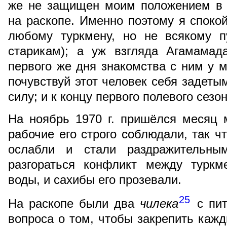
же не защищен моим положением в 
на раскопе. Именно поэтому я спокой
любому туркмену, но не всякому п
старикам); а уж взгляда Агамамад
первого же дня знакомства с ним у м
почувствуй этот человек себя задеты
силу; и к концу первого полевого сезо
На ноябрь 1970 г. пришёлся месяц 
рабочие его строго соблюдали, так ч
ослабли и стали раздражительны
разгораться конфликт между туркм
воды, и сахибы его прозевали.
25
На раскопе были два
чилека
с пит
вопроса о том, чтобы закрепить кажд