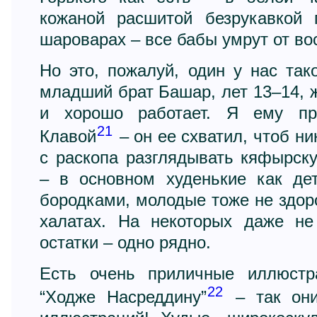
кожаной расшитой безрукавкой
шароварах – все бабы умрут от вос
Но это, пожалуй, один у нас так
младший брат Башар, лет 13–14, 
и хорошо работает. Я ему пре
21
Клавой
– он ее схватил, чтоб ни
с раскопа разглядывать кяфырск
– в основном худенькие как де
бородками, молодые тоже не здоро
халатах. На некоторых даже не
остатки – одно рядно.
Есть очень приличные иллюстр
22
“Ходже Насреддину”
– так они