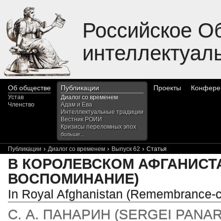
Российское О
интеллектуал
Об обществе
Публикации
Проекты
Конфере
Устав
Диалог со временем
Членство
Адам и Ева
Интеллектуальные традиции
Вестник РОИИ
Кризисы переломных эпох
больше...
›
›
›
Публикации
Диалог со временем
Выпуск 62
Статья
В КОРОЛЕВСКОМ АФГАНИСТА
ВОСПОМИНАНИЕ)
In Royal Afghanistan (Remembrance-c
С. А. ПАНАРИН
(
SERGEI PANAR