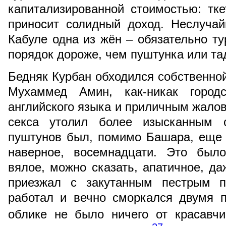
капитализированной стоимостью: тк
приносит солидный доход. Неслуча
Кабуле одна из жён – обязательно ту
порядок дороже, чем пуштунка или та
Бедняк Курбан обходился собственно
Мухаммед Амин, как-никак город
английского языка и приличным жало
секса утолил более изысканным о
пуштунов был, помимо Башара, еще 
наверное, восемнадцати. Это был
вялое, можно сказать, апатичное, да
приезжал с закутанным пестрым п
работал и вечно сморкался двумя 
облике не было ничего от красавч