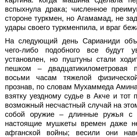
вспыхнула драка; численное преиму
стороне туркмен, но Агамамад, не за
удары своего туркменпила, и враг беж
На следующий день Сарианиди объя
чего-либо подобного все будут 
установлен, но пуштуны стали ходи
пешком – двадцатикилометровая п
восьми часам тяжелой физической
прознав, по словам Мухаммеда Амина,
взятку уездному судье в Акче и тот 
возможный несчастный случай на этом
собой оружие – длинные ружья с 
настоящие мушкеты времен даже не
афганской войны; весили они нав