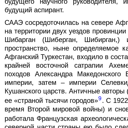
будущего научного руководителя, 
будущий аспирант.
СААЭ сосредоточилась на севере Афга
на территории двух уездов провинции 
Шибарган (Шиберган, Шибирган,) 
пространство, ныне определяемое к
Афганский Туркестан, входило в сост
крайней восточной сатрапии Ахем
походов Александра Македонского 
империи, затем – империи Селевкид
Кушанского царств. Античные авторы 
9
ее «страной тысячи городов»
. С 1922
время Второй мировой войны) и снов
работала Французская археологическ
северной части страны ею было сде