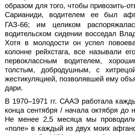
образом для того, чтобы привозить-от
Сарианиди, водителем ее был аф
ГАЗ-66; им целиком распоряжалас
водительском сидении восседал Вла
Хотя в молодости он успел повоев
колонне рейхстага, все называли е
первоклассным водителем, хороши
толстым, добродушным, с хитрецо
жестикуляцией, позволявшей ему объя
дари.
В 1970–1971 гг. СААЭ работала кажды
конца сентября / начала октября до 
Не менее 2,5 месяца мы проводили
«поле» в каждый из двух моих афганс