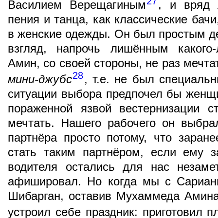
27
Василием Верещагиным
, и вряд 
пения и танца, как классические бачи
в женские одежды. Он был простым д
взгляд, напрочь лишённым какого
Амин, со своей стороны, не раз мечта
28
мини-джубс
, т.е. не был специаль
ситуации выбора предпочел бы женщи
пораженной язвой вестернизации с
мечтать. Нашего рабочего он выбра
партнёра просто потому, что заране
стать таким партнёром, если ему з
водителя остались для нас незаме
афишировал. Но когда мы с Сариан
Шибарган, оставив Мухаммеда Амина 
устроил себе праздник: приготовил 