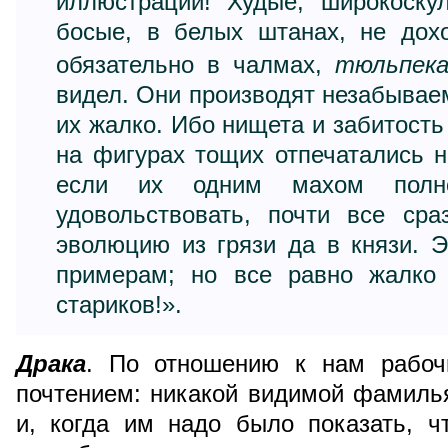
иллюстраций! Худые, широкоскул
босые, в белых штанах, не дох
обязательно в чалмах,
тюльпек
видел. Они производят незабываем
их жалко. Ибо нищета и забитость
на фигурах тощих отпечатались 
если их одним махом полно
удовольствовать, почти все ср
эволюцию из грязи да в князи. 
примерам; но все равно жалко 
стариков!».
Драка
. По отношению к нам рабоч
почтением: никакой видимой фамиль
и, когда им надо было показать, ч