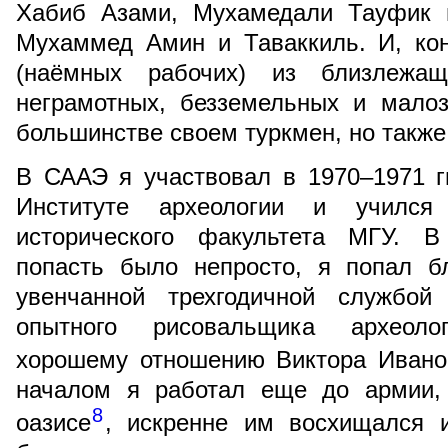
Хабиб Азами, Мухамедали Тауфик 
Мухаммед Амин и Таваккиль. И, ко
(наёмных рабочих) из близлежащ
неграмотных, безземельных и мало
большинстве своем туркмен, но также
В СААЭ я участвовал в 1970–1971 г
Институте археологии и учился
исторического факультета МГУ. В
попасть было непросто, я попал бл
увенчанной трехгодичной службо
опытного рисовальщика археоло
хорошему отношению Виктора Ивано
началом я работал еще до армии, 
8
оазисе
, искренне им восхищался 