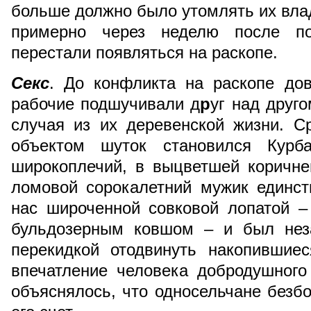
больше должно было утомлять их влад
примерно через неделю после п
перестали появляться на раскопе.
Секс
. До конфликта на раскопе дов
рабочие подшучивали д
р
уг над друго
случая из их деревенской жизни. С
объектом шуток становился Курб
широкоплечий, в выцветшей коричне
ломовой сорокалетний мужик единст
нас широченной совковой лопатой –
бульдозерным ковшом – и был нез
перекидкой отодвинуть накопившие
впечатление человека добродушного
объяснялось, что односельчане безб