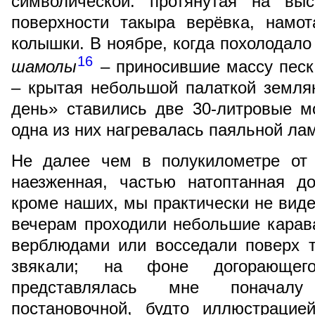
символической: протянутая на вы
поверхности такыра верёвка, намо
колышки. В ноябре, когда похолодал
16
шамолы
– приносившие массу песк
– крытая небольшой палаткой земля
день» ставились две 30-литровые м
одна из них нагревалась паяльной ла
Не далее чем в полукилометре от 
наезженная, частью натоптанная д
кроме наших, мы практически не виде
вечерам проходили небольшие карав
верблюдами или восседали поверх т
звякали; на фоне догорающег
представлялась мне поначалу 
постановочной, будто иллюстраци