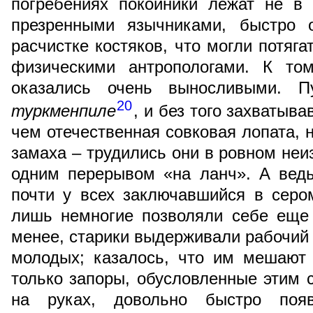
погребениях покойники лежат не в
презренными язычниками, быстро 
расчистке костяков, что могли потяг
физическими антропологами. К то
оказались очень выносливыми. 
20
туркменпиле
, и без того захваты
чем отечественная совковая лопата,
замаха – трудились они в ровном неи
одним перерывом «на ланч». А ведь
почти у всех заключавшийся в сер
лишь немногие позволяли себе еще
менее, старики выдерживали рабочий 
молодых; казалось, что им мешают 
только запоры, обусловленные этим
на руках, довольно быстро поя