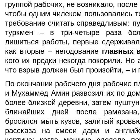
группой рабочих, не возникало, после
чтобы одним чилеком пользовались то
требование считать справедливым: пу
туркмен – в три-четыре раза бол
лишиться работы, первые сдерживал
как вторые – негодование
главных
в
кого их предки некогда покорили. Но
что взрыв должен был произойти, – и
По окончании рабочего дня рабочие п
и Мухаммед Амин развозил их по дом
более близкой деревни, затем пуштун
ближайших дней после рамазана,
бросился мыть кузов, залитый кровью
рассказа на смеси дари и английс
картина: когда машина сделала пе