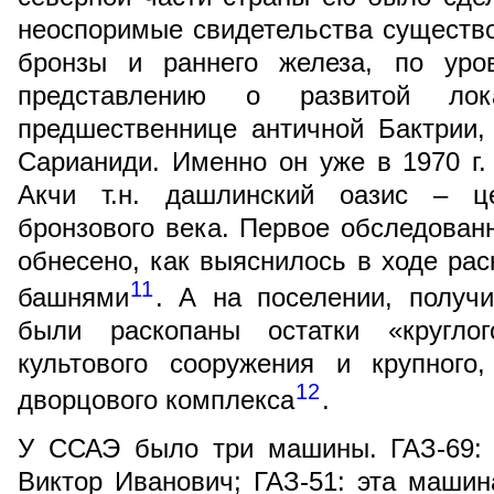
неоспоримые свидетельства существо
бронзы и раннего железа, по уро
представлению о развитой лок
предшественнице античной Бактрии,
Сарианиди. Именно он уже в 1970 г.
Акчи т.н. дашлинский оазис – ц
бронзового века. Первое обследован
обнесено, как выяснилось в ходе ра
11
башнями
. А на поселении, получ
были раскопаны остатки «кругло
культового сооружения и крупного
12
дворцового комплекса
.
У ССАЭ было три машины. ГАЗ-69: 
Виктор Иванович; ГАЗ-51: эта маши