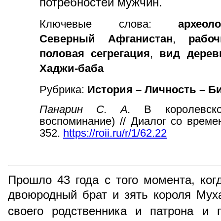
потребностей мужчин.
Ключевые слова:
археол
Северный Афганистан
,
рабо
половая сегрегация
,
вид дерев
Хаджи-баба
Рубрика:
История – Личность – Б
Панарин С. А.
В королевск
воспоминание) // Диалог со времен
352.
https://roii.ru/r/1/62.22
Прошло 43 года с того момента, ко
двоюродный брат и зять короля Мух
своего родственника и патрона и п