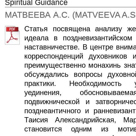
Spiritual Guidance
МАТВЕЕВА А.С.
(
MATVEEVA A.S
Статья посвящена анализу жен
идеала в поздневизантийском
наставничестве. В центре вним
корреспонденций духовников 
преимущественно монахинь знат
обсуждались вопросы духовно
практики. Необходимость 
уединения, обосновыва
подвижнической и затворниче
позднеантичного и ранневизант
Таисия Александрийская, Мар
становится одним из мотив