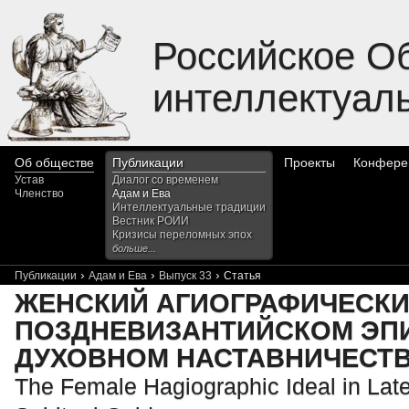
Российское О
интеллектуал
Об обществе
Публикации
Проекты
Конфере
Устав
Диалог со временем
Членство
Адам и Ева
Интеллектуальные традиции
Вестник РОИИ
Кризисы переломных эпох
больше...
›
›
›
Публикации
Адам и Ева
Выпуск 33
Статья
ЖЕНСКИЙ АГИОГРАФИЧЕСКИ
ПОЗДНЕВИЗАНТИЙСКОМ ЭП
ДУХОВНОМ НАСТАВНИЧЕСТ
The Female Hagiographic Ideal in Late