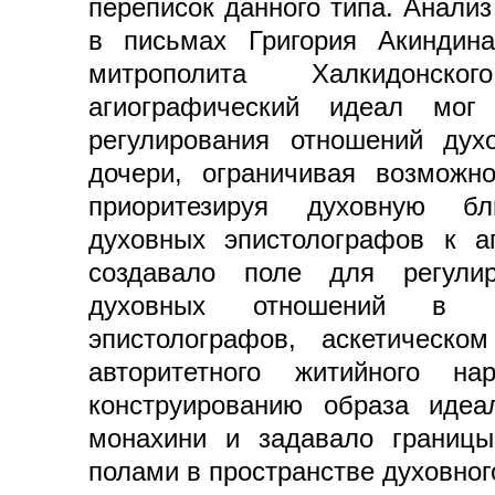
переписок данного типа. Анали
в письмах Григория Акиндин
митрополита Халкидонско
агиографический идеал мог
регулирования отношений дух
дочери, ограничивая возможно
приоритезируя духовную бл
духовных эпистолографов к а
создавало поле для регулир
духовных отношений в 
эпистолографов, аскетическо
авторитетного житийного нар
конструированию образа идеа
монахини и задавало границы
полами в пространстве духовног