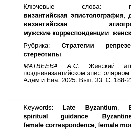
Ключевые слова:
византийская эпистолография
,
византийская агиогра
мужские корреспонденции
,
женс
Рубрика:
Стратегии репре
стереотипы
МАТВЕЕВА А.С.
Женский аг
поздневизантийском эпистолярном 
Адам и Ева. 2025. Вып. 33. С. 188-
Keywords:
Late Byzantium
,
spiritual guidance
,
Byzanti
female correspondence
,
female mo