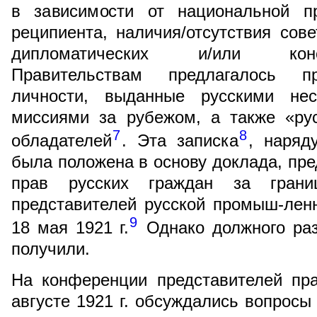
в зависимости от национальной п
реципиента, наличия/отсутствия сове
дипломатических и/или конс
Правительствам предлагалось пр
личности, выданные русскими нес
миссиями за рубежом, а также «ру
7
8
обладателей
. Эта записка
, наряд
была положена в основу доклада, пр
прав русских граждан за гран
представителей русской промыш-лен
9
18 мая 1921 г.
Однако должного раз
получили.
На конференции представителей пра
августе 1921 г. обсуждались вопросы