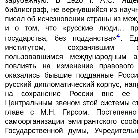
зарубежную. В 1920 г. А.С. Ящен
библиограф, не вернувшийся из научн
писал об исчезновении страны из меж
и о том, что «русские люди… пр
4
государства, без подданства»
. Е
институтом, сохранявшим с
пользовавшимся международным а
повлиять на изменение правового 
оказались бывшие подданные Росси
русский дипломатический корпус, на
на сохранение России вне ее т
Центральным звеном этой системы с
главе с М.Н. Гирсом. Постепенно
самоорганизации эмигрантского соо
Государственной думы, Учредитель