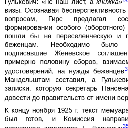
Гулькевич: «не наш лист, а
книжка
»
визы. Осознавая бесперспективность 
вопросам, Гирс предлагал сос
формировании особого (оборотного)
пошли бы на переселенческую и п
беженцам. Необходимо было уб
подписавшие Женевское соглашен
примерно половину сборов, взимае
3
удостоверений, на нужды беженцев
Мандельштам составил, а Гулькеви
записки, которую секретарь Нансе
довести до правительств от имени ве
К концу ноября 1925 г. текст мемуар
был готов, и Комиссия направи
3