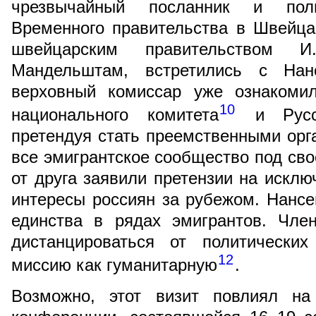
чрезвычайный посланник и полн
Временного правительства в Швейца
швейцарским правительством
Мандельштам, встретились с На
верховный комиссар уже ознакомил
10
национального комитета
и Русск
претендуя стать преемственными орг
все эмигрантское сообщество под сво
от друга заявили претензии на искл
интересы россиян за рубежом. Нансе
единства в рядах эмигрантов. Чле
дистанцироваться от политических
12
миссию как гуманитарную
.
Возможно, этот визит повлиял на