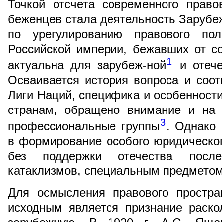
Точкой отсчета современного право
беженцев стала деятельность Зарубеж
по урегулированию правового по
Российской империи, бежавших от с
1
актуальна для зарубеж-ной
и отече
Осваивается история вопроса и соо
Лиги Наций, специфика и особенности
странам, обращено внимание и на 
3
профессиональные группы
. Однако 
в формирование особого юридическог
без поддержки отечества посл
катаклизмов, специальным предметом
Для осмысления правового простра
исходным является признание раско