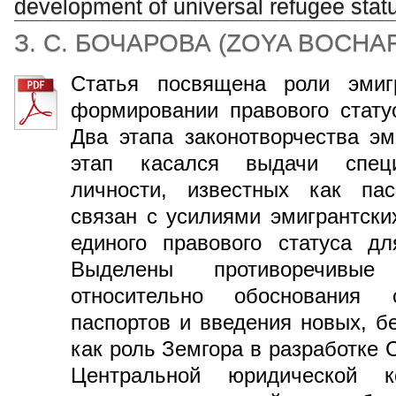
development of universal refugee stat
З. С. БОЧАРОВА
(
ZOYA BOCHA
Статья посвящена роли эмигр
формировании правового стату
Два этапа законотворчества э
этап касался выдачи специ
личности, известных как пас
связан с усилиями эмигрантски
единого правового статуса дл
Выделены противоречивые
относительно обоснования 
паспортов и введения новых, б
как роль Земгора в разработке 
Центральной юридической 