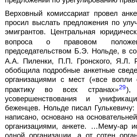
Верховный комиссариат провел анке
просил выслать предложения по улу
эмигрантов. Центральная юридичес
вопроса о правовом положе
председательством Б.Э. Нольде, в с
А.А. Пиленки, П.П. Гронского, Я.Л.
обобщила подробные анкетные сведе
организациями с мест («все вопли
29
практику во всех странах»
),
усовершенствования и унификац
беженцев. Нольде писал Гулькевичу: 
написано, основано на основательне
организациями, анкете. …Мему-ар и
одной организации, а от сотен орг