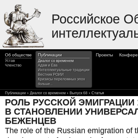
Российское О
интеллектуал
Об обществе
Публикации
Проекты
Конфере
Устав
Диалог со временем
Членство
Адам и Ева
Интеллектуальные традиции
Вестник РОИИ
Кризисы переломных эпох
больше...
›
›
›
Публикации
Диалог со временем
Выпуск 68
Статья
РОЛЬ РУССКОЙ ЭМИГРАЦИИ 1
В СТАНОВЛЕНИИ УНИВЕРСА
БЕЖЕНЦЕВ
The role of the Russian emigration of