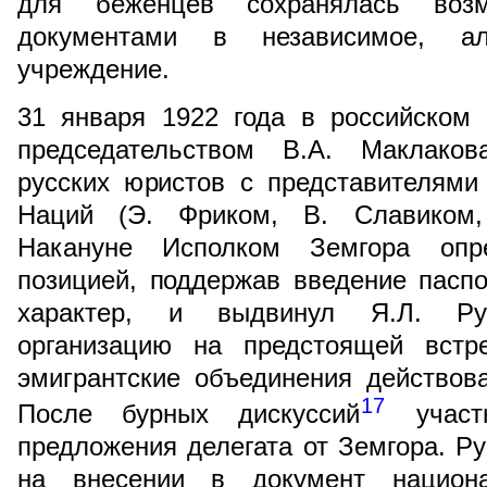
для беженцев сохранялась воз
документами в независимое, аль
учреждение.
31 января 1922 года в российском
председательством В.А. Маклаков
русских юристов с представителями
Наций (Э. Фриком, В. Славиком, 
Накануне Исполком Земгора опр
позицией, поддержав введение пасп
характер, и выдвинул Я.Л. Руб
организацию на предстоящей встре
эмигрантские объединения действов
17
После бурных дискуссий
участн
предложения делегата от Земгора. Р
на внесении в документ национа