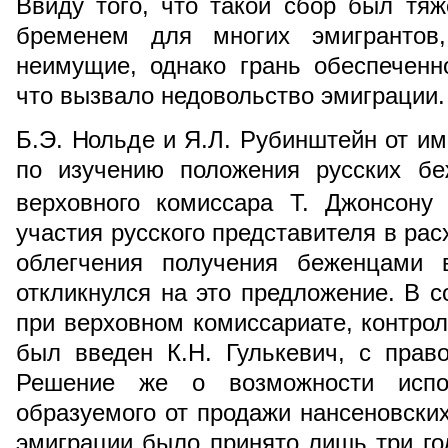
Ввиду того, что такой сбор был тя
бременем для многих эмигрантов,
неимущие, однако грань обеспеченн
что вызвало недовольство эмиграции.
Б.Э. Нольде и Я.Л. Рубинштейн от и
по изучению положения русских бе
верховного комиссара Т. Джонсону 
участия русского представителя в ра
облегчения получения беженцами 
откликнулся на это предложение. В с
при верховном комиссариате, контр
был введен К.Н. Гулькевич, с прав
Решение же о возможности испо
образуемого от продажи нансеновски
эмиграции было принято лишь три год