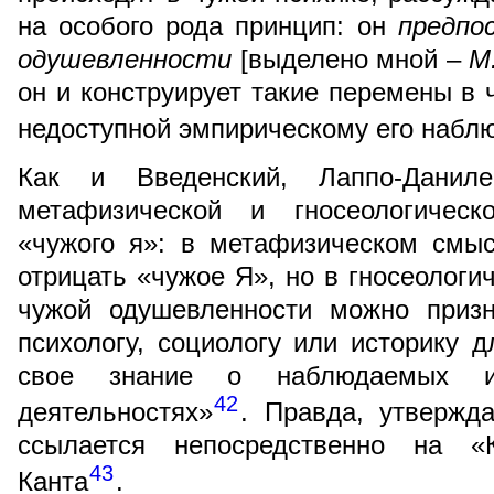
на особого рода принцип: он
предпо
одушевленности
[выделено мной –
М
он и конструирует такие перемены в 
недоступной эмпирическому его набл
Как и Введенский, Лаппо-Данил
метафизической и гносеологическ
«чужого я»: в метафизическом смы
отрицать «чужое Я», но в гносеологи
чужой одушевленности можно призн
психологу, социологу или историку д
свое знание о наблюдаемых 
42
деятельностях»
. Правда, утвержда
ссылается непосредственно на «К
43
Канта
.