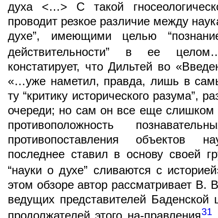
духа <…> С такой гносеологическ
проводит резкое различие между наук
духе”, имеющими целью “познание
действительности” в ее целом
констатирует, что Дильтей во «Введе
«…уже наметил, правда, лишь в сам
ту “критику исторического разума”, р
очереди; но сам он все еще слишком
противоположность познавател
противопоставления объектов н
последнее ставил в основу своей гр
“науки о духе” сливаются с историей
этом обзоре автор рассматривает В. В
ведущих представителей Баденской 
31
продолжателей этого на-правления