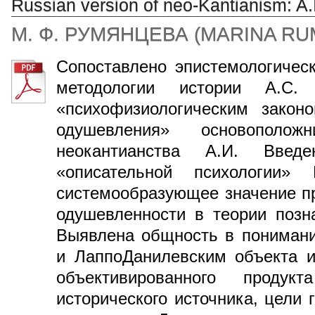
Russian version of neo-Kantianism: A.I
М. Ф. РУМЯНЦЕВА
(
MARINA RU
Сопоставлено эпистемологичес
методологии истории А.С. 
«психофизиологическим законо
одушевления» основополож
неокантианства А.И. Введ
«описательной психологии»
системообразующее значение п
одушевленности в теории позн
Выявлена общность в понимани
и ЛаппоДанилевским объекта и
объективированного продук
исторического источника, цели 