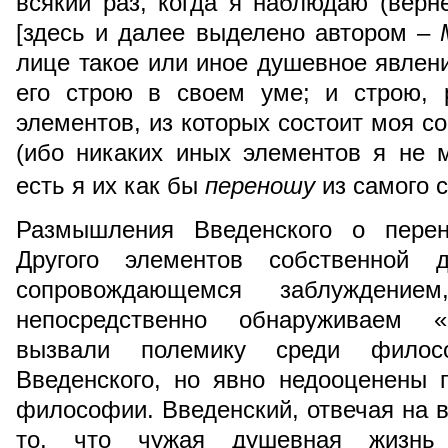
всякий раз, когда я наблюдаю (вер
[здесь и далее выделено автором –
лице такое или иное душевное явлени
его строю в своем уме; и строю, 
элементов, из которых состоит моя с
(ибо никаких иных элементов я не м
есть я их как бы
переношу
из самого с
Размышления Введенского о перен
Другого элементов собственной 
сопровождающемся заблужден
непосредственно обнаруживаем «
вызвали полемику среди филос
Введенского, но явно недооценены
философии. Введенский, отвечая на в
то, что чужая душевная жизнь