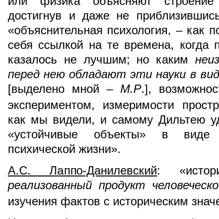
или физика объясняют строение
достигнув и даже не приблизившис
«объяснительная психология, – как п
себя ссылкой на те времена, когда
казалось не лучшим; но каким
неи
перед нею обладают эти науки в ви
[выделено мной –
М.Р
.], возможно
экспериментом, измеримости простр
как мы видели, и самому Дильтею у
«устойчивые объекты» в виде 
психической жизни».
А.С. Лаппо-Данилевский
: «истор
реализованный продукт человеческо
изучения фактов с историческим зна