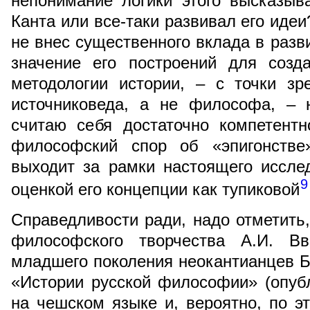
непонимание логики этого высказыв
Канта или все-таки развивал его идеи
не внес существенного вклада в разв
значение его построений для созд
методологии истории, – с точки зр
источниковеда, а не философа, – 
считаю себя достаточно компетент
философский спор об «эпигонстве
выходит за рамки настоящего исслед
9
оценкой его концепции как тупиковой
Справедливости ради, надо отметить,
философского творчества А.И. Вве
младшего поколения неокантианцев Б.
«Истории русской философии» (опубл
на чешском языке и, вероятно, по э