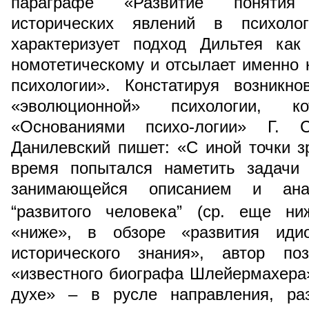
параграфе «Развитие понятия 
исторических явлений в психоло
характеризует подход Дильтея ка
номотетическому и отсылает именно 
психологии». Констатируя возникн
«эволюционной» психологии, к
«Основаниями психо-логии» Г. С
Данилевский пишет: «С иной точки 
время попытался наметить задачи 
занимающейся описанием и ана
“развитого человека” (ср. еще ни
«ниже», в обзоре «развития идио
исторического знания», автор по
«известного биографа Шлейермахера»
духе» – в русле направления, раз