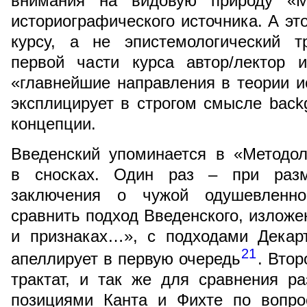
внимания на видовую природу «Ме
историографического источника. А эт
курсу, а не эпистемологический тр
первой части курса автор/лектор 
«главнейшие направления в теории ис
эксплицирует в строгом смысле back
концепции.
Введенский упоминается в «Методол
в сносках. Один раз – при раз
заключения о чужой одушевленно
сравнить подход Введенского, изложе
и признаках…», с подходами Декар
21
апеллирует в первую очередь
. Втор
трактат, и так же для сравнения р
позициями Канта и Фихте по вопро