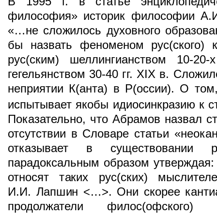
В 1995 г. в статье энциклопедич
философия» историк философии А.И
«…не сложилось духовного образова
бы назвать феноменом рус(ского) к
рус(ским) шеллингианством 10-20-
гегельянством 30-40 гг. XIX в. Сложи
неприятии К(анта) в Р(оссии). О то
испытывает якобы идиосинкразию к с
Показательно, что Абрамов назвал ст
отсутствии в Словаре статьи «неокан
отказывает в существовании ру
парадоксальным образом утверждая:
относят таких рус(ских) мыслител
И.И. Лапшин <…>. Они скорее кантиа
продолжатели филос(офского)