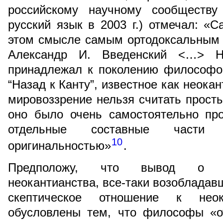
российскому научному сообществу
русский язык в 2003 г.) отмечал: «
этом смысле самым ортодоксальным 
Александр И. Введенский <…> Н
принадлежал к поколению философов
“Назад к Канту”, известное как неока
мировоззрение нельзя считать просты
оно было очень самостоятельно про
отдельные составные части 
10
оригинальностью»
.
Предположу, что вывод о «т
неокантианства, все-таки возобладавш
скептическое отношение к неока
обусловлены тем, что философы «о