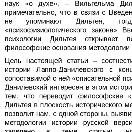
наук «о духе», – Вильгельма Диль
примечательно, что в связи с Введ
не упоминают Дильтея, тогд
«психофизиологического закона» Вв
психологии Дильтея открывает п
философские основания методологии 
Цель настоящей статьи – соотнест
истории Лаппо-Данилевского с кон
сопоставимой с ней «описательной пс
Данилевский интересен в этом истор
тем, что переводит философские к
Дильтея в плоскость исторического м
позволит нам, с одной стороны, выяв
методологии истории русской верс
заявлено в теме статьи), н