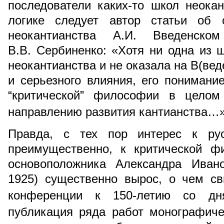
последователи каких-то школ неокант
логике следует автор статьи об о
неокантианства А.И. Введенс
В.В. Сербиненко: «Хотя ни одна из ш
неокантианства и не оказала на В(вед
и серьезного влияния, его понимание
“критической” философии в целом
направлению развития кантианства…
Правда, с тех пор интерес к рус
преимущественно, к критической ф
основоположника Александра Ивано
1925) существенно вырос, о чем св
конференции к 150-летию со д
публикация ряда работ монографиче