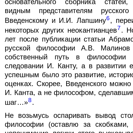
основательного сборника статей,
видным представителям русского
6
Введенскому и И.И. Лапшину
, пере
7
некоторых других неокантианцев
. Н
лет после публикации статьи Абрам
русской философии А.В. Малинов
собственный путь в философии 
следовании И. Канту, а в развитии е
успешным было это развитие, истори
оценках. Скорее, Введенского можно 
И. Канта, а не философом, сделавш
8
шаг…»
.
Не возьмусь оспаривать вывод стол
философии (оставлю за скобками, 