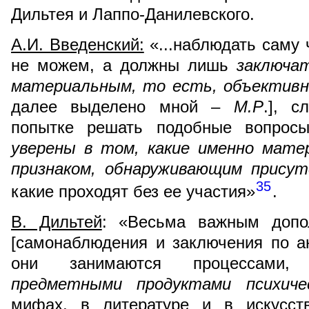
Дильтея и Лаппо-Данилевского.
А.И. Введенский:
«...наблюдать саму
не можем, а должны лишь
заключа
материальным, то есть, объектив
далее выделено мной –
М.Р
.], с
попытке решать подобные вопр
уверены в том, какие именно мате
признаком, обнаруживающим прису
35
какие проходят без ее участия»
.
В. Дильтей
: «Весьма важным допо
[самонаблюдения и заключения по 
они занимаются процессами, 
предметными продуктами психиче
мифах, в литературе и в искусств