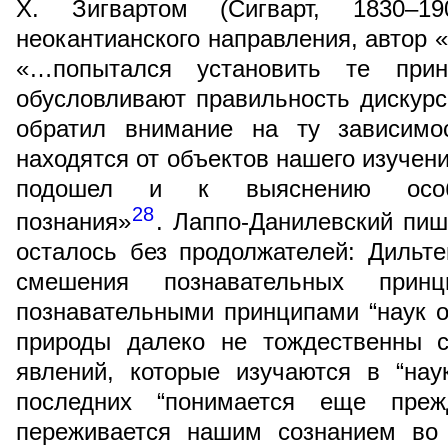
Х. Зигвартом (Сигварт, 1830–1
неокантианского направления, автор «
«…попытался установить те прин
обусловливают правильность дискур
обратил внимание на ту зависимо
находятся от объектов нашего изучени
подошел и к выяснению особен
28
познания»
. Лаппо-Данилевский пиш
осталось без продолжателей: Дильт
смешения познавательных принц
познавательными принципами “наук о 
природы далеко не тождественны с
явлений, которые изучаются в “нау
последних “понимается еще пре
переживается нашим сознанием во 