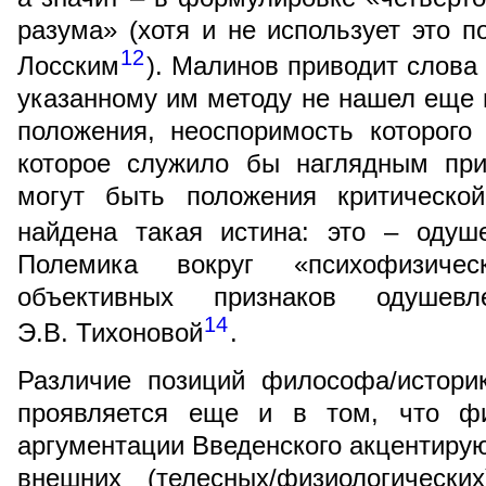
разума» (хотя и не использует это п
12
Лосским
). Малинов приводит слова
указанному им методу не нашел еще 
положения, неоспоримость которог
которое служило бы наглядным при
могут быть положения критическо
найдена такая истина: это – одуш
Полемика вокруг «психофизичес
объективных признаков одушевл
14
Э.В. Тихоновой
.
Различие позиций философа/истори
проявляется еще и в том, что фи
аргументации Введенского акцентиру
внешних (телесных/физиологически