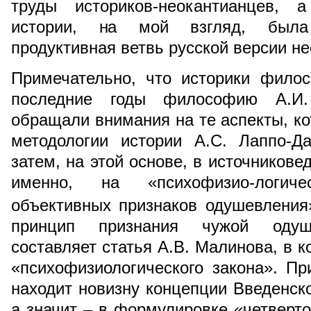
труды историков-неокантианцев, 
истории, на мой взгляд, была
продуктивная ветвь русской версии не
Примечательно, что историки фило
последние годы философию А.И.
обращали внимания на те аспекты, ко
методологии истории А.С. Лаппо-Да
затем, на этой основе, в источникове
именно, на «психофизио-логиче
объективных признаков одушевления
принцип признания чужой одуше
составляет статья А.В. Малинова, в к
«психофизиологического закона». П
находит новизну концепции Введенско
а значит – в формулировке «четверто