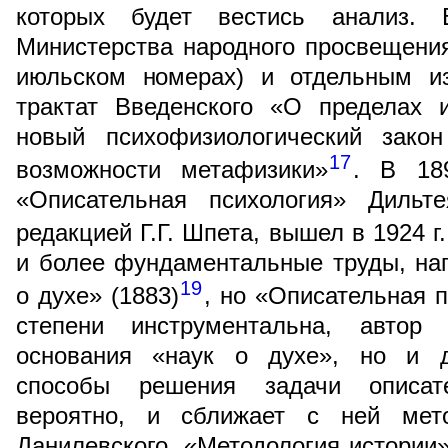
которых будет вестись анализ.
Министерства народного просвещени
июльском номерах) и отдельным и
трактат Введенского «О пределах 
новый психофизиологический зако
17
возможности метафизики»
. В 18
«Описательная психология» Дильте
редакцией Г.Г. Шпета, вышел в 1924 г.
и более фундаментальные труды, на
19
о духе» (1883)
, но «Описательная 
степени инструментальна, автор 
основания «наук о духе», но и д
способы решения задачи описате
вероятно, и сближает с ней мето
Данилевского. «Методология истории