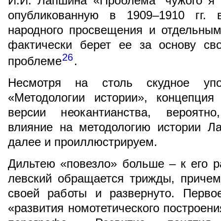
И.И. Лапшина «Проблема “чужого я
опубликованную в 1909–1910 гг. 
народного просвещения и отдельным
фактически берет ее за основу св
26
проблеме
.
Несмотря на столь скудное упо
«Методологии истории», концепция
версии неокантианства, вероятно
влияние на методологию истории Ла
далее и проиллюстрируем.
Дильтею «повезло» больше – к его 
левский обращается трижды, причем
своей работы и развернуто. Перво
«развития номотетического построени