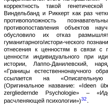
корректность такой генетической
Виндельбанд и Риккерт как раз четк
противоположность познавател
противопоставления объектов науч
обусловило их отказ размышля
гуманитарного/истори-ческого познан
отнесения к ценностям в связи с 
ценности индивидуального при иди
истории, Лаппо-Данилевский, нар
«Границы естественнонаучного обра
ссылается на «Описательную
(Оригинальное название: «Ideen üb
zergliedernde Psychologie» – «
32
расчленяющей психологии»)
.