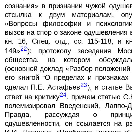
сознания» в признании чужой одушев
отсылка к двум материалам, оп
«Вопросы философии и психологии
вызов на спор о законе одушевления в
кн. 16, Спец. отд., сс. 115-118, и к
22
149»
): протоколу заседания Моск
общества, на котором обсуждал
(основной доклад «Разбор положений 
его книгой “О пределах и признаках
23
сделал П.Е. Астафьев
), и статье 
24
ответ на критику
, причем статью С.
полемизировал Введенский, Лаппо-Д
Правда, рассуждая о принц
одушевленности, он ссылается на р