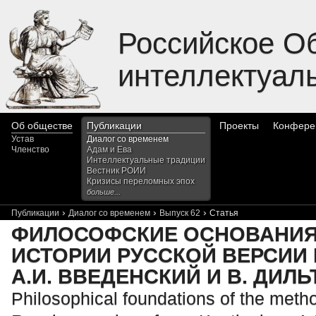
Российское О
интеллектуал
Об обществе
Публикации
Проекты
Конфере
Устав
Диалог со временем
Членство
Адам и Ева
Интеллектуальные традиции
Вестник РОИИ
Кризисы переломных эпох
больше...
›
›
›
Публикации
Диалог со временем
Выпуск 62
Статья
ФИЛОСОФСКИЕ ОСНОВАНИЯ
ИСТОРИИ РУССКОЙ ВЕРСИИ
А.И. ВВЕДЕНСКИЙ И В. ДИЛЬ
Philosophical foundations of the metho