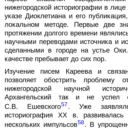
нижегородской историографии в лице 
указе Диоклетиана и его публикация,
локальном методе. Первые две зн
протяжении долгого времени являли
научными переводами источника и ис
сделанными в городе на устье Оки
качестве пребывает до сих пор.
Изучение писем Кареева и связа
позволяет обострить проблему от
нижегородской научной истори
Архангельский так и не успел 
57
С.В. Ешевского
. Уже заявляло
историография XX в. развивалась 
58
нескольких импульсов
. В упрощен