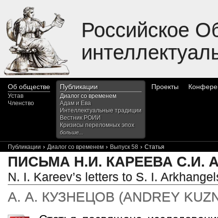
Российское О
интеллектуал
Об обществе
Публикации
Проекты
Конфере
Устав
Диалог со временем
Членство
Адам и Ева
Интеллектуальные традиции
Вестник РОИИ
Кризисы переломных эпох
больше...
›
›
›
Публикации
Диалог со временем
Выпуск 58
Статья
ПИСЬМА Н.И. КАРЕЕВА С.И.
N. I. Kareev’s letters to S. I. Arkhange
А. А. КУЗНЕЦОВ
(
ANDREY KUZ