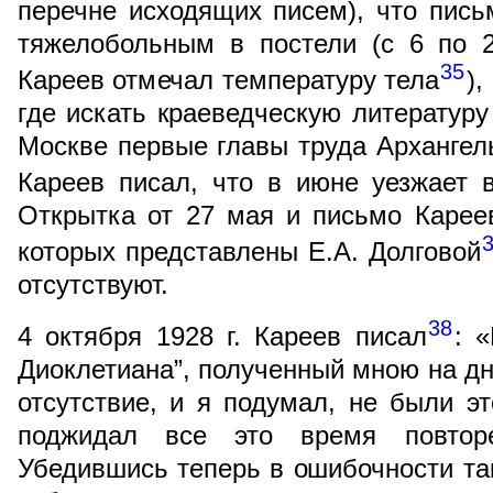
перечне исходящих писем), что пись
тяжелобольным в постели (с 6 по 
35
Кареев отмечал температуру тела
),
где искать краеведческую литературу
Москве первые главы труда Архангель
Кареев писал, что в июне уезжает 
Открытка от 27 мая и письмо Карее
которых представлены Е.А. Долговой
отсутствуют.
38
4 октября 1928 г. Кареев писал
: 
Диоклетиана”, полученный мною на дня
отсутствие, и я подумал, не были э
поджидал все это время повтор
Убедившись теперь в ошибочности та