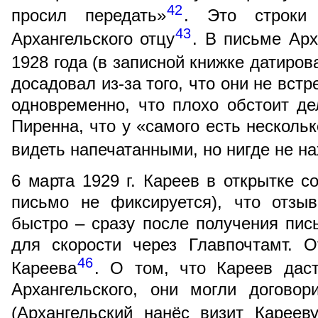
42
просил передать»
. Это строки
43
Архангельского отцу
. В письме Арх
1928 года (в записной книжке датиров
досадовал из-за того, что они не вст
одновременно, что плохо обстоит д
Пиренна, что у «самого есть несколь
видеть напечатанными, но нигде не 
6 марта 1929 г. Кареев в открытке с
письмо не фиксируется), что отзы
быстро – сразу после получения пис
для скорости через Главпочтамт. 
46
Кареева
. О том, что Кареев дас
Архангельского, они могли договор
(Архангельский нанёс визит Карееву