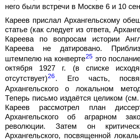
него были встречи в Москве 6 и 10 сен
Кареев прислал Архангельскому обе
статье (как следует из ответа, Архан
Кареева по вопросам истории Англ
Кареева не датировано. Прибли
25
штемпелю на конверте
это послание
октября 1927 г. (в списке исход
26
отсутствует)
. Его часть, посвя
Архангельского о локальном мето
Теперь письмо издаётся целиком (см.
Кареев рассмотрел план диссерт
Архангельского об аграрном зако
революции. Затем он критичес
Архангельского, посвященной локаль