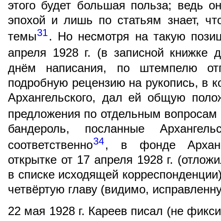
этого будет большая польза; ведь о
эпохой и лишь по статьям знает, чт
31
темы
. Но несмотря на такую пози
апреля 1928 г. (в записной книжке 
днём написания, по штемпелю от
подробную рецензию на рукопись, в к
Архангельского, дал ей общую поло
предложения по отдельным вопросам 
бандероль, посланные Арханге
34
соответственно
, в фонде Арханг
открытке от 17 апреля 1928 г. (отлож
в списке исходящей корреспонденции)
четвёртую главу (видимо, исправленну
22 мая 1928 г. Кареев писал (не фикс