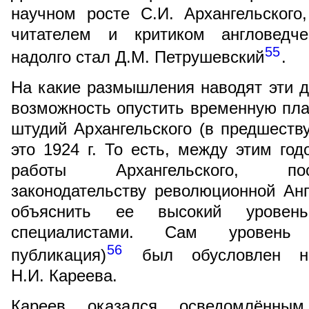
научном росте С.И. Архангельского
читателем и критиком англоведче
55
надолго стал Д.М. Петрушевский
.
На какие размышления наводят эти д
возможность опустить временную пла
штудий Архангельского (в предшеству
это 1924 г. То есть, между этим го
работы Архангельского, по
законодательству революционной Ан
объяснить ее высокий уровень
специалистами. Сам уровень 
56
публикация)
был обусловлен на
Н.И. Кареева.
Кареев оказался осведомлённы