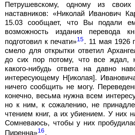
Петрушевскому, одному из своих 
наставников: «Николай Иванович Ка
15.03 сообщает, что Вы подали е
возможность издания перевода кн
15
подготовил к печати»
. 11 мая 1926 
смело для открытки ответил Арханг
до сих пор потому, что все ждал, 
какого-нибудь ответа на давно на
интересующему Н[иколая]. Иванович
ничего сообщить не могу. Переведе
конечно, весьма нужна всем интере
но к ним, к сожалению, не принадле
чтением книг, а их убиением. У них н
Сомневаюсь, чтобы у них пробудилас
16
Пиренна»
.