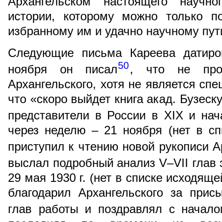
Архангельском настоящего научно
истории, которому можно только п
избранному им и удачно научному пут
Следующие письма Кареева датиро
50
ноября он писал
, что не про
Архангельского, хотя не является спе
что «скоро выйдет книга акад. Бузеск
представители в России в XIX и нача
через неделю – 21 ноября (нет в с
приступил к чтению новой рукописи А
выслал подробный анализ V–VII глав 
29 мая 1930 г. (нет в списке исходящ
благодарил Архангельского за прис
глав работы и поздравлял с начал