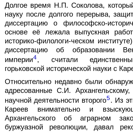
Долгое время Н.П. Соколова, которы
науку после долгого перерыва, защит
диссертацию о философско-историч
основе её лежала выпускная рабо
историко-филологи-ческом институте)
диссертацию об образовании Вен
4
империи
, считали единственн
горьковской исторической науки с Ка
Относительно недавно были обнаруж
адресованные С.И. Архангельскому,
5
научной деятельности второго
. Из э
Кареев внимательно и взыскую
Архангельского об аграрном зако
буржуазной революции, давал рек