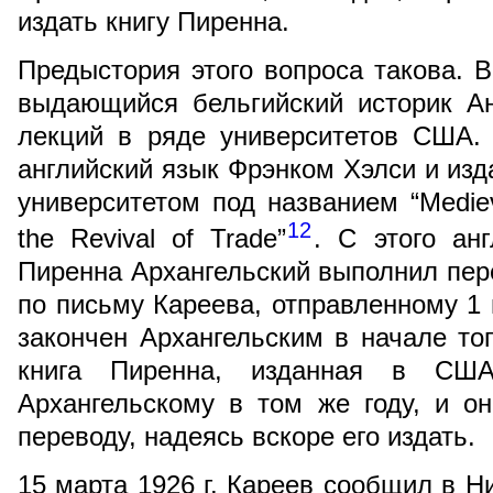
издать книгу Пиренна.
Предыстория этого вопроса такова. В
выдающийся бельгийский историк А
лекций в ряде университетов США.
английский язык Фрэнком Хэлси и изд
университетом под названием “Medieva
12
the Revival of Trade”
. С этого ан
Пиренна Архангельский выполнил пере
по письму Кареева, отправленному 1 
закончен Архангельским в начале тог
книга Пиренна, изданная в СШ
Архангельскому в том же году, и о
переводу, надеясь вскоре его издать.
15 марта 1926 г. Кареев сообщил в Ни