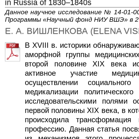
in Russia of 1830–1840s
Данное научное исследование № 14-01-0
Программы «Научный фонд НИУ ВШЭ» в 20
Е. А. ВИШЛЕНКОВА
(
ELENA VI
В XVIII в. историки обнаружива
аморфной группы медицинских
второй половине XIX века ис
активное участие медиц
осуществлении социальног
медикализации политического
исследовательскими полями о
первой половины XIX века, в ко
происходила трансформация 
профессию. Данная статья пос
из механизмов этого процесс