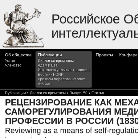
Российское О
интеллектуал
Об обществе
Публикации
Проекты
Конфере
Устав
Диалог со временем
Членство
Адам и Ева
Интеллектуальные традиции
Вестник РОИИ
Кризисы переломных эпох
больше...
›
›
›
Публикации
Диалог со временем
Выпуск 50
Статья
РЕЦЕНЗИРОВАНИЕ КАК МЕХ
САМОРЕГУЛИРОВАНИЯ МЕД
ПРОФЕССИИ В РОССИИ (1830–
Reviewing as a means of self-regulatio