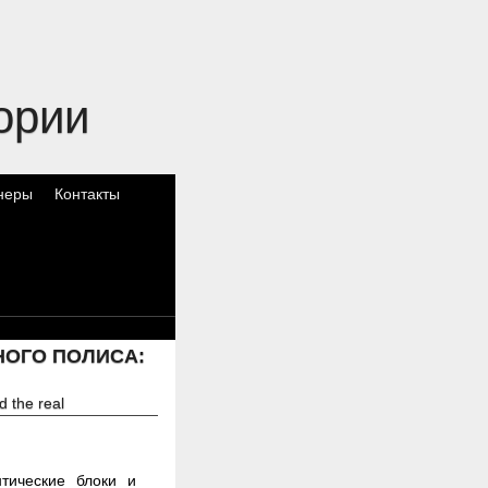
ории
неры
Контакты
НОГО ПОЛИСА:
d the real
тические блоки и