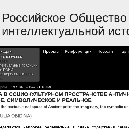
Российское Общество
интеллектуальной ист
икации
Проекты
Конференции
Новости
Парт
г со временем
и Ева
лектуальные традиции
ик РОИИ
сы переломных эпох
..
›
›
 временем
Выпуск 44
Статья
А В СОЦИОКУЛЬТУРНОМ ПРОСТРАНСТВЕ АНТИЧ
Е, СИМВОЛИЧЕСКОЕ И РЕАЛЬНОЕ
 the sociocultural space of Ancient polis: the imaginary, the symbolic an
ULIA OBIDINA
)
ыделяются наиболее релевантные в плане содержания семан