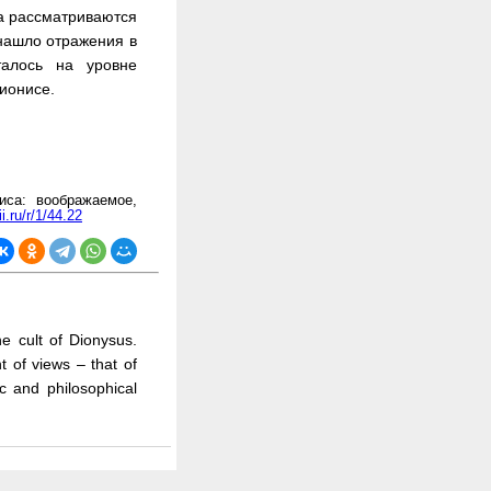
а рассматриваются
 нашло отражения в
талось на уровне
ионисе.
иса: воображаемое,
ii.ru/r/1/44.22
e cult of Dionysus.
 of views – that of
ic and philosophical