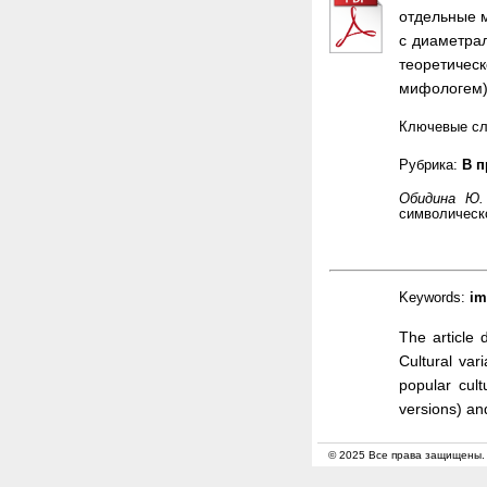
отдельные 
с диаметрал
теоретиче
мифологем) 
Ключевые с
Рубрика:
В п
Обидина Ю
символическо
Keywords:
im
The article 
Cultural var
popular cult
versions) an
© 2025 Все права защищены.