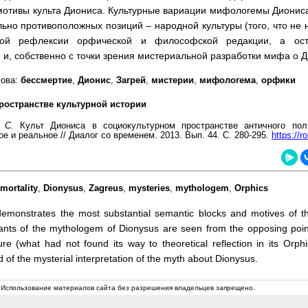
мотивы культа Диониса. Культурные вариации мифологемы Дионис
ьно противоположных позиций – народной культуры (того, что не
ской рефлексии орфической и философской редакции, а ос
и, собственно с точки зрения мистериальной разработки мифа о Д
лова:
бессмертие
,
Дионис
,
Загрей
,
мистерии
,
мифологема
,
орфики
ространстве культурной истории
. С.
Культ Диониса в социокультурном пространстве античного пол
е и реальное // Диалог со временем. 2013. Вып. 44. С. 280-295.
https://ro
mortality
,
Dionysus
,
Zagreus
,
mysteries
,
mythologem
,
Orphics
demonstrates the most substantial semantic blocks and motives of th
iants of the mythologem of Dionysus are seen from the opposing point
ure (what had not found its way to theoretical reflection in its Orph
d of the mysterial interpretation of the myth about Dionysus.
 Использование материалов сайта без разрешения владельцев запрещено.