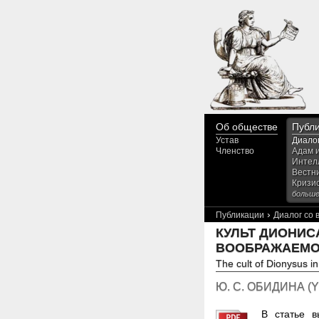
Об обществе
Публ
Устав
Диало
Членство
Адам 
Интел
Вестн
Кризи
больше.
›
Публикации
Диалог со
КУЛЬТ ДИОНИС
ВООБРАЖАЕМО
The cult of Dionysus in
Ю. С. ОБИДИНА
(
Y
В статье в