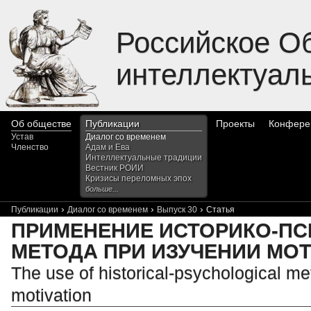
Российское О
интеллектуал
Об обществе
Публикации
Проекты
Конфере
Устав
Диалог со временем
Членство
Адам и Ева
Интеллектуальные традиции
Вестник РОИИ
Кризисы переломных эпох
больше...
›
›
›
Публикации
Диалог со временем
Выпуск 30
Статья
ПРИМЕНЕНИЕ ИСТОРИКО-П
МЕТОДА ПРИ ИЗУЧЕНИИ МО
The use of historical-psychological me
motivation