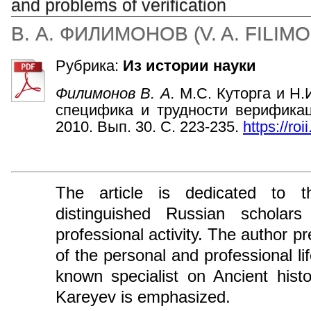
and problems of verification
В. А. ФИЛИМОНОВ
(
V. A. FILI
Рубрика:
Из истории науки
Филимонов В. А.
М.С. Куторга и Н.
специфика и трудности верификац
2010. Вып. 30. С. 223-235.
https://roi
The article is dedicated to t
distinguished Russian scholar
professional activity. The author pr
of the personal and professional li
known specialist on Ancient histo
Kareyev is emphasized.