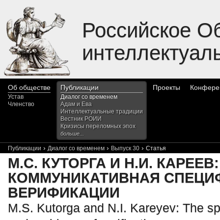
Российское О
интеллектуал
Об обществе
Публикации
Проекты
Конфере
Устав
Диалог со временем
Членство
Адам и Ева
Интеллектуальные традиции
Вестник РОИИ
Кризисы переломных эпох
больше...
›
›
›
Публикации
Диалог со временем
Выпуск 30
Статья
М.С. КУТОРГА И Н.И. КАРЕЕВ:
КОММУНИКАТИВНАЯ СПЕЦИФ
ВЕРИФИКАЦИИ
M.S. Kutorga and N.I. Kareyev: The sp