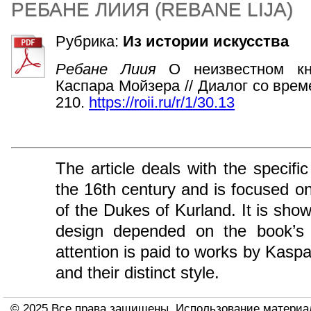
РЕБАНЕ ЛИИЯ
(
REBANE LIJA
)
Рубрика:
Из истории искусства
Ребане Лиия
О неизвестном к
Каспара Мойзера // Диалог со време
210.
https://roii.ru/r/1/30.13
The article deals with the specif
the 16th century and is focused on
of the Dukes of Kurland. It is show
design depended on the book’s 
attention is paid to works by Kas
and their distinct style.
© 2025 Все права защищены. Использование материа