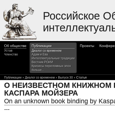
Российское О
интеллектуал
Об обществе
Публикации
Проекты
Конфере
Устав
Диалог со временем
Членство
Адам и Ева
Интеллектуальные традиции
Вестник РОИИ
Кризисы переломных эпох
больше...
›
›
›
Публикации
Диалог со временем
Выпуск 30
Статья
О НЕИЗВЕСТНОМ КНИЖНОМ 
КАСПАРА МОЙЗЕРА
On an unknown book binding by Kasp
---