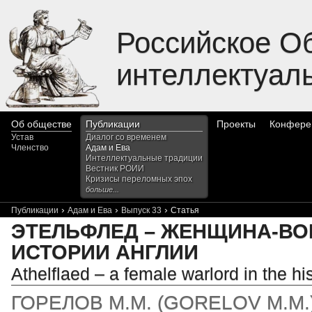
Российское О
интеллектуал
Об обществе
Публикации
Проекты
Конфере
Устав
Диалог со временем
Членство
Адам и Ева
Интеллектуальные традиции
Вестник РОИИ
Кризисы переломных эпох
больше...
›
›
›
Публикации
Адам и Ева
Выпуск 33
Статья
ЭТЕЛЬФЛЕД – ЖЕНЩИНА-ВО
ИСТОРИИ АНГЛИИ
Athelflaed – a female warlord in the hi
ГОРЕЛОВ М.М.
(
GORELOV M.M.