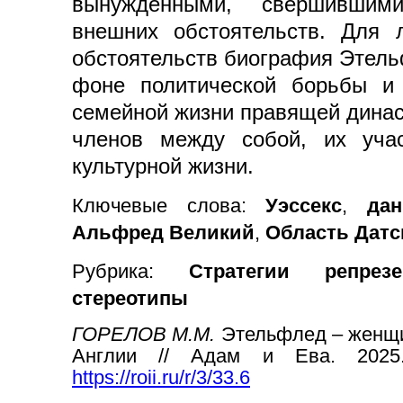
вынужденными, свершившим
внешних обстоятельств. Для 
обстоятельств биография Этель
фоне политической борьбы и 
семейной жизни правящей динас
членов между собой, их уча
культурной жизни.
Ключевые слова:
Уэссекс
,
да
Альфред Великий
,
Область Датс
Рубрика:
Стратегии репре
стереотипы
ГОРЕЛОВ М.М.
Этельфлед – женщи
Англии // Адам и Ева. 2025.
https://roii.ru/r/3/33.6