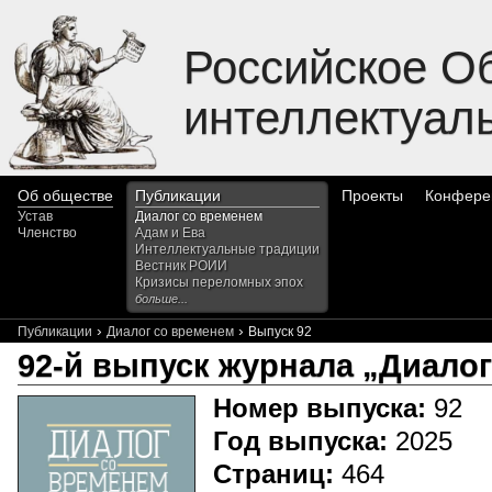
Российское О
интеллектуал
Об обществе
Публикации
Проекты
Конфере
Устав
Диалог со временем
Членство
Адам и Ева
Интеллектуальные традиции
Вестник РОИИ
Кризисы переломных эпох
больше...
›
›
Публикации
Диалог со временем
Выпуск 92
92-й выпуск журнала „Диало
Номер выпуска:
92
Год выпуска:
2025
Страниц:
464