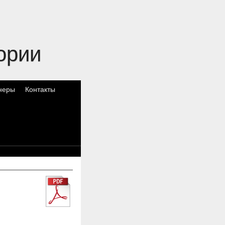
ории
неры
Контакты