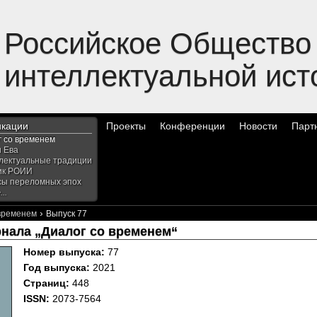
Российское Общество
интеллектуальной ист
икации
Проекты
Конференции
Новости
Парт
г со временем
и Ева
лектуальные традиции
ик РОИИ
сы переломных эпох
..
›
 временем
Выпуск 77
рнала „Диалог со временем“
Номер выпуска:
77
Год выпуска:
2021
Страниц:
448
ISSN:
2073-7564