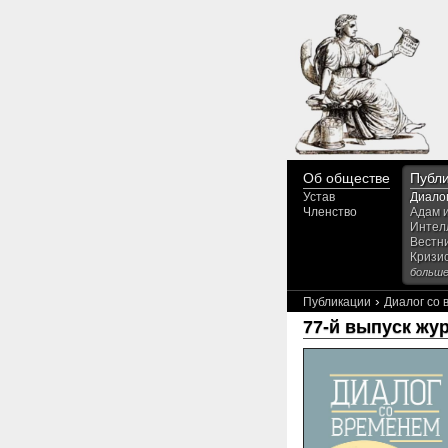
Об обществе
Публ
Устав
Диало
Членство
Адам 
Интел
Вестн
Кризи
больше.
›
Публикации
Диалог со
77-й выпуск жу