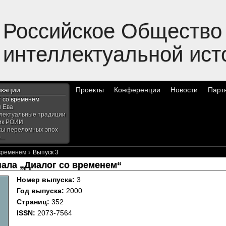
Российское Общество
интеллектуальной ист
икации
Проекты
Конференции
Новости
Парт
г со временем
и Ева
лектуальные традиции
ик РОИИ
сы переломных эпох
..
›
 временем
Выпуск 3
нала „Диалог со временем“
Номер выпуска:
3
Год выпуска:
2000
Страниц:
352
ISSN:
2073-7564