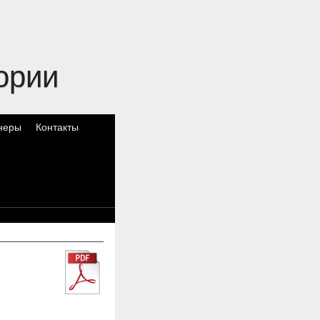
ории
неры
Контакты