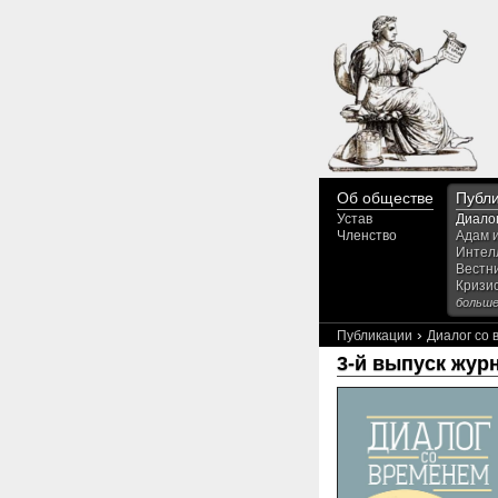
Об обществе
Публ
Устав
Диало
Членство
Адам 
Интел
Вестн
Кризи
больше.
›
Публикации
Диалог со
3-й выпуск жур