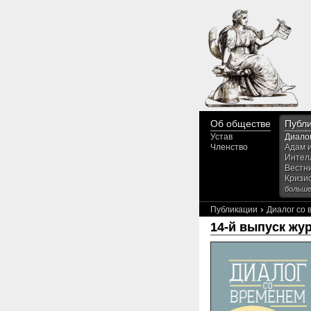
Об обществе
Публ
Устав
Диало
Членство
Адам 
Интел
Вестн
Кризи
больше.
›
Публикации
Диалог со
14-й выпуск жу