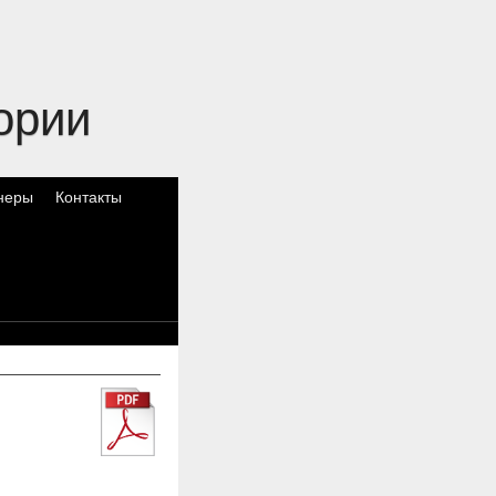
ории
неры
Контакты