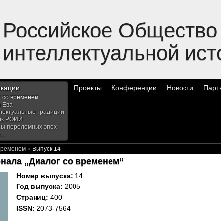
Российское Общество
интеллектуальной ист
икации
Проекты
Конференции
Новости
Парт
г со временем
и Ева
лектуальные традиции
ик РОИИ
сы переломных эпох
..
›
 временем
Выпуск 14
рнала „Диалог со временем“
Номер выпуска:
14
Год выпуска:
2005
Страниц:
400
ISSN:
2073-7564