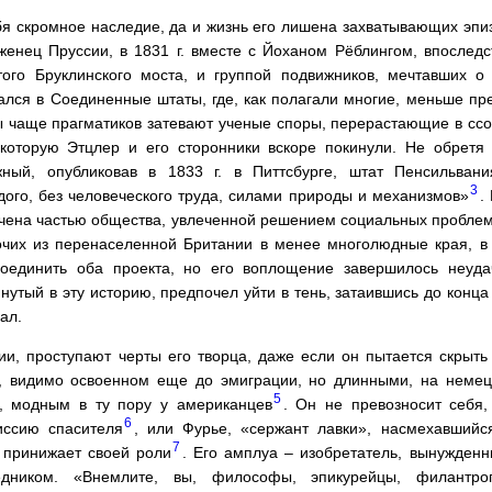
бя скромное наследие, да и жизнь его лишена захватывающих эпиз
женец Пруссии, в 1831 г. вместе с Йоханом Рёблингом, впослед
того Бруклинского моста, и группой подвижников, мечтавших 
ался в Соединенные штаты, где, как полагали многие, меньше пр
ы чаще прагматиков затевают ученые споры, перерастающие в ссор
которую Этцлер и его сторонники вскоре покинули. Не обретя
ный, опубликовав в 1833 г. в Питтсбурге, штат Пенсильван
3
дого, без человеческого труда, силами природы и механизмов»
.
ечена частью общества, увлеченной решением социальных проблем
чих из перенаселенной Британии в менее многолюдные края, в 
оединить оба проекта, но его воплощение завершилось неуд
янутый в эту историю, предпочел уйти в тень, затаившись до конца
ал.
и, проступают черты его творца, даже если он пытается скрыть
, видимо освоенном еще до эмиграции, но длинными, на немец
5
 модным в ту пору у американцев
. Он не превозносит себя,
6
ссию спасителя
, или Фурье, «сержант лавки», насмехавший
7
 принижает своей роли
. Его амплуа – изобретатель, вынужден
едником. «Внемлите, вы, философы, эпикурейцы, филантр