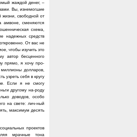
домый жаждой денег, –
 вами. Вы, изнемогшие
й жизни, свободной от
а амвоне, сменяются
ошенническая схема,
ие надежных средств
откровенно. От вас не
ое, чтобы изучить это
му автор бесценного
у прямо, я хочу про-
о миллионы долларов,
ь узреть себя в кругу
ле. Если я не смогу
еньги другому на-роду
лько доводов, особо
го на свете: лич-ный
пять, максимум десять
социальных проектов
авляя мрачные тона