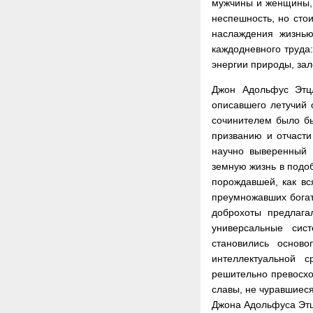
мужчины и женщины, 
неспешность, но стои
наслаждения жизнью
каждодневного труд
энергии природы, за
Джон Адольфус Этцл
описавшего летучий о
сочинителем было бы
призванию и отчасти
научно выверенный п
земную жизнь в подо
порождавшей, как вс
преумножавших богат
доброхоты предлага
универсальные сис
становились основ
интеллектуальной с
решительно превосхо
славы, не чуравшиеся
Джона Адольфуса Этц