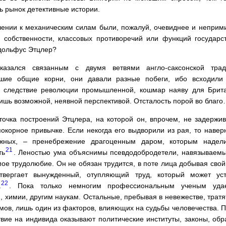
ь рынок детективные истории.
ении к механическим силам были, пожалуй, очевиднее и неприм
 собственности, классовых противоречий или функций государс
дольфус Этцлер?
азался связанным с двумя ветвями англо-саксонской трад
вшие общие корни, они давали разные побеги, ибо всходили
, следствие революции промышленной, кошмар наяву для Брит
ишь возможной, неявной перспективой. Отсталость порой во благ
точка построений Этцлера, на которой он, впрочем, не задержив
покорное привычке. Если некогда его выдворили из рая, то навер
ожных, – пренебрежение драгоценным даром, которым надели
21
ть
. Леностью ума объяснимы псевдодобродетели, навязываемы
ое трудолюбие. Он не обязан трудится, в поте лица добывая сво
твергает вынужденный, отупляющий труд, который может ус
22
а
. Пока только немногим профессиональным ученым уда
, химии, другим наукам. Остальные, пребывая в невежестве, трат
умов, лишь один из факторов, влияющих на судьбы человечества. П
вие на индивида оказывают политические институты, законы, обр