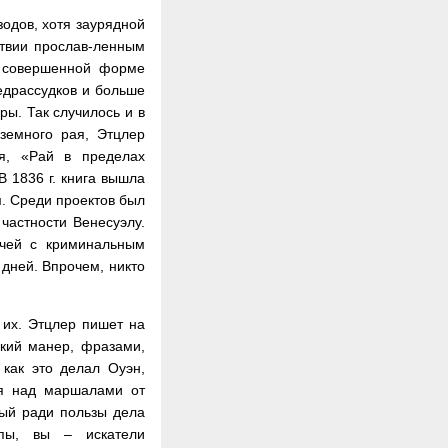
одов, хотя заурядной
ствии прослав-ленным
о совершенной форме
едрассудков и больше
ы. Так случилось и в
 земного рая, Этцлер
ия, «Рай в пределах
 В 1836 г. книга вышла
. Среди проектов был
частности Венесуэлу.
ачей с криминальным
 дней. Впрочем, никто
 их. Этцлер пишет на
кий манер, фразами,
 как это делал Оуэн,
ся над маршалами от
ный ради пользы дела
опы, вы – искатели