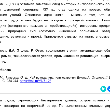
в...» (1833) оставила заметный след в истории англосаксонской 
х движений середины XIX в., став одним из первых обра
ческих утопий. Основная идея книги – мысль о том, что 
во от труда, и оно будет наслаждаться праздной жизнью. Пом
ии» (сегодня это называется «роботизацией»), интересны предв
ании природных сил (созвучно нынешним солнечным бата
нциям, ветрякам и проч.). Приводятся отрывки из книги, впервы
к.
лова:
Д.А. Этцлер
,
Р. Оуэн
,
социальная утопия
,
американская об
й роман
,
технологическая утопия
,
промышленная революция
,
энерг
 труд
Юбилею
М., Тальская О. Д.
Рай вскладчину, или озарения Джона А. Этцлера // 
. С. 234-244.
https://roii.ru/r/1/71.26
и садов, окружающих безупречные здания, остров плавно и
у, невзирая на встречный ветер. По выложенным плитами д