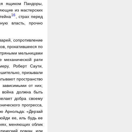
лся ящиком Пандоры,
няющие из мастерских
16
тейна
, страх перед
ную власть, прочно
варей, сопротивление
ов, прокатившееся по
 ветряными мельницами
е механической рати
еру, Роберт Саути,
ешительно, призывали
атывают пространство
е зависимыми от них;
я война должна быть
желает добра своему
нического прогресса,
ью Арнольда: «Дерзай
зойди ее, иль будь ее
иях, меняющих облик
тический роман, или