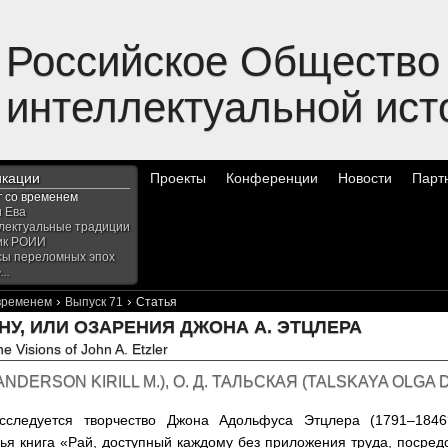
Российское Общество
интеллектуальной ист
икации
Проекты
Конференции
Новости
Парт
г со временем
и Ева
лектуальные традиции
ик РОИИ
сы переломных эпох
..
›
›
 временем
Выпуск 71
Статья
НУ, ИЛИ ОЗАРЕНИЯ ДЖОНА А. ЭТЦЛЕРА
e Visions of John A. Etzler
ANDERSON KIRILL M.
),
О. Д. ТАЛЬСКАЯ
(
TALSKAYA OLGA D
сследуется творчество Джона Адольфуса Этцлера (1791–1846?
ья книга «Рай, доступный каждому без приложения труда, посре