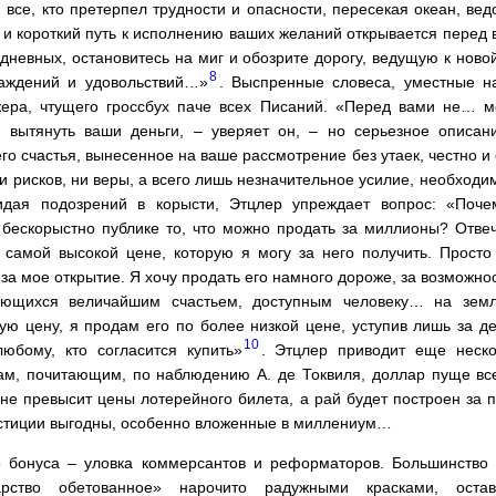
все, кто претерпел трудности и опасности, пересекая океан, ве
 и короткий путь к исполнению ваших желаний открывается перед
одневных, остановитесь на миг и обозрите дорогу, ведущую к ново
8
лаждений и удовольствий…»
. Выспренные словеса, уместные н
ера, чтущего гроссбух паче всех Писаний. «Перед вами не… м
 вытянуть ваши деньги, – уверяет он, – но серьезное описан
о счастья, вынесенное на ваше рассмотрение без утаек, честно и 
ни рисков, ни веры, а всего лишь незначительное усилие, необходим
идая подозрений в корысти, Этцлер упреждает вопрос: «Поче
 бескорыстно публике то, что можно продать за миллионы? Отвеч
 самой высокой цене, которую я могу за него получить. Прост
за мое открытие. Я хочу продать его намного дороже, за возможност
ающихся величайшим счастьем, доступным человеку… на зем
ую цену, я продам его по более низкой цене, уступив лишь за д
10
любому, кто согласится купить»
. Этцлер приводит еще неско
м, почитающим, по наблюдению А. де Токвиля, доллар пуще все
не превысит цены лотерейного билета, а рай будет построен за 
естиции выгодны, особенно вложенные в миллениум…
 бонуса – уловка коммерсантов и реформаторов. Большинство 
арство обетованное» нарочито радужными красками, ост