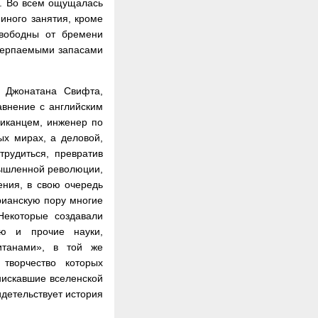
л. Во всем ощущалась
 иного занятия, кроме
свободны от бремени
черпаемыми запасами
о Джонатана Свифта,
равнение с английским
риканцем, инженер по
ых мирах, а деловой,
трудиться, превратив
мышленной революции,
ения, в свою очередь
рианскую пору многие
Некоторые создавали
ию и прочие науки,
итанами», в той же
 творчество которых
нискавшие вселенской
идетельствует история