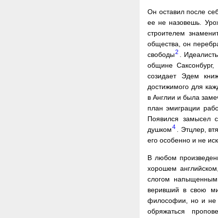
Он оставил после се
ее не назовешь. Уро
строителем знамени
общества, он перебр
2
свободы
. Идеалист
общине Саксонбург, 
созидает Эдем книж
достижимого для каж
в Англии и была зам
план эмиграции рабо
Появился замысел с
4
душком
. Этцлер, вт
его особенно и не иск
В любом произведени
хорошем английском
слогом напыщенным,
веривший в свою ми
философии, но и не
обряжаться пропов