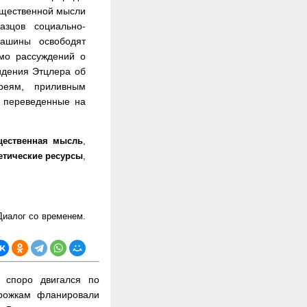
общественной мысли
зцов социально-
машины освободят
имо рассуждений о
идения Этцлера об
реям, приливным
е переведенные на
щественная мысль
,
етические ресурсы
,
Диалог со временем.
 споро двигался по
орожкам фланировали