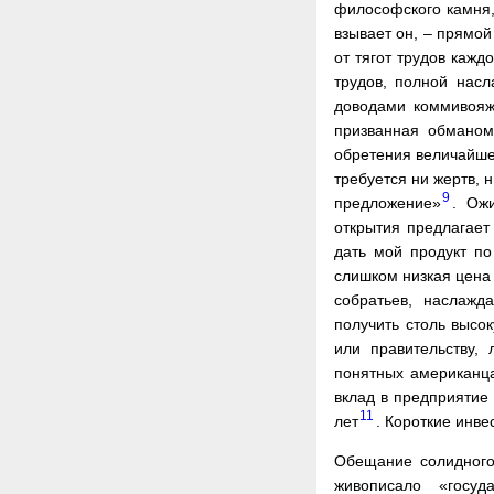
философского камня, 
взывает он, – прямой
от тягот трудов кажд
трудов, полной нас
доводами коммивояж
призванная обманом
обретения величайшег
требуется ни жертв, 
9
предложение»
. Ож
открытия предлагает
дать мой продукт по
слишком низкая цена 
собратьев, наслажд
получить столь высок
или правительству, 
понятных американца
вклад в предприятие 
11
лет
. Короткие инв
Обещание солидного
живописало «госуд