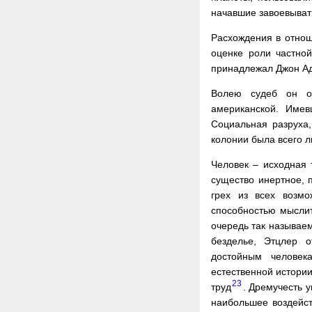
начавшие завоевыват
Расхождения в отнош
оценке роли частной
принадлежал Джон А
Волею судеб он ок
американской. Име
Социальная разруха
колонии была всего л
Человек – исходная 
существо инертное, 
грех из всех возм
способностью мысли
очередь так называем
безделье, Этцлер о
достойным человек
естественной истории
23
труд
. Дремучесть 
наибольшее воздейст