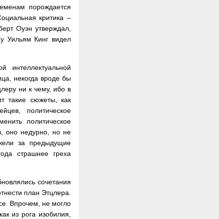
ременам порождается
Социальная критика –
берт Оуэн утверждал,
му Уильям Кинг видел
ой интеллектуальной
ца, некогда вроде бы
леру ни к чему, ибо в
ит такие сюжеты, как
ейцев, политическое
менить политическое
, оно недурно, но не
ежели за предыдущие
года страшнее греха
бновлялись сочетания
отнести план Этцлера.
се. Впрочем, не могло
ак из рога изобилия,