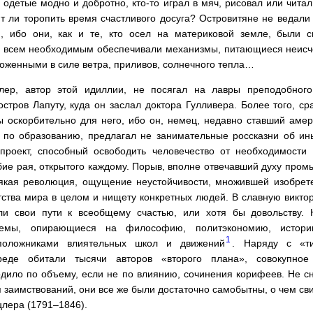
одетые модно и добротно, кто-то играл в мяч, рисовал или чита
т ли торопить время счастливого досуга? Островитяне не ведали
, ибо они, как и те, кто осел на материковой земле, были 
а: всем необходимым обеспечивали механизмы, питающиеся неис
ложенными в силе ветра, приливов, солнечного тепла…
ер, автор этой идиллии, не посягал на лавры преподобног
стров Лапуту, куда он заслал доктора Гулливера. Более того, с
 оскорбительно для него, ибо он, немец, недавно ставший аме
 по образованию, предлагал не занимательные россказни об ин
роект, способный освободить человечество от необходимости 
бие рая, открытого каждому. Порыв, вполне отвечавший духу про
якая революция, ощущение неустойчивости, множившей изобрет
ства мира в целом и нищету конкретных людей. В славную викто
ли свои пути к всеобщему счастью, или хотя бы довольству. 
темы, опирающиеся на философию, политэкономию, истор
1
оположниками влиятельных школ и движений
. Наряду с «т
реде обитали тысячи авторов «второго плана», совокупное
дило по объему, если не по влиянию, сочинения корифеев. Не с
 заимствований, они все же были достаточно самобытны, о чем св
лера (1791–1846).