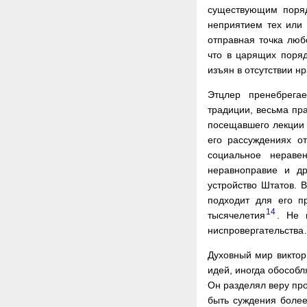
существующим поряд
неприятием тех или 
отправная точка люб
что в царящих поряд
изъян в отсутствии н
Этцлер пренебрегае
традиции, весьма пр
посещавшего лекции Г
его рассуждениях от
социальное неравен
неравноправие и др
устройство Штатов. 
подходит для его п
14
тысячелетия
. Не 
ниспровергательств
Духовный мир виктор
идей, иногда обособл
Он разделял веру про
быть суждения более