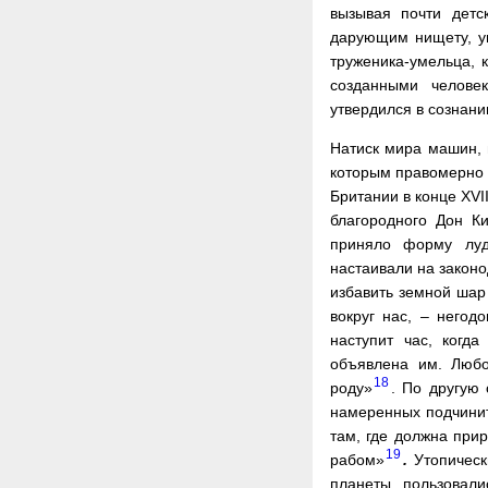
вызывая почти детс
дарующим нищету, ув
труженика-умельца, 
созданными челове
утвердился в сознани
Натиск мира машин, 
которым правомерно 
Британии в конце XVI
благородного Дон К
приняло форму луд
настаивали на закон
избавить земной шар
вокруг нас, – негод
наступит час, когд
объявлена им. Любо
18
роду»
. По другую 
намеренных подчинит
там, где должна прир
19
рабом»
.
Утопическ
планеты, пользовал