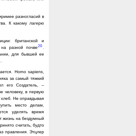
иримее разногласий в
тва. К какому лагерю
иции: британской и
20
 на разной почве
.
ании, для бывшей ее
о…
ается. Homo sapiens,
няка за самый тяжкий
л его Создатель, –
е человеку, в первую
й хлеб. Не оправдывая
тупить место делам,
ется уделять время
ят жизнь на бездумный
ринято считать, будто
аз правления. Этцлер