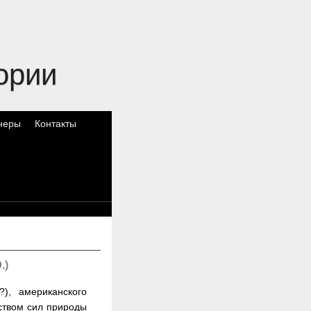
ории
неры
Контакты
.
)
), американского
дством сил природы