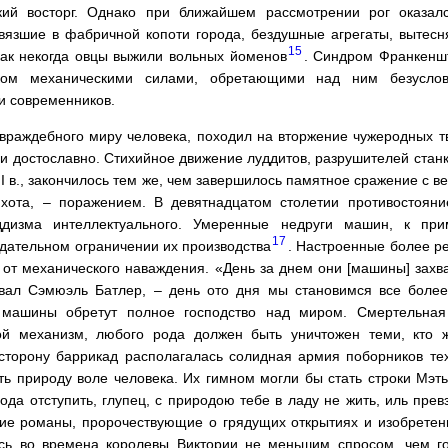
кий восторг. Однако при ближайшем рассмотрении рог оказа
язшие в фабричной копоти города, бездушные агрегаты, вытес
15
как некогда овцы выжили вольных йоменов
. Синдром Франкенш
ком механическими силами, обретающими над ним безуслов
и современников.
враждебного миру человека, походил на вторжение чужеродных т
и достославно. Стихийное движение луддитов, разрушителей станк
II в., закончилось тем же, чем завершилось памятное сражение с
ихота, – поражением. В девятнадцатом столетии противостояни
дизма интеллектуального. Умеренные недруги машин, к прим
17
одательном ограничении их производства
. Настроенные более р
 от механического наваждения. «День за днем они [машины] захв
овал Сэмюэль Батлер, – день ото дня мы становимся все боле
а машины обретут полное господство над миром. Смертельна
й механизм, любого рода должен быть уничтожен теми, кто 
сторону баррикад располагалась солидная армия поборников тех
ь природу воле человека. Их гимном могли бы стать строки Мэт
ода отступить, глупец, с природою тебе в ладу не жить, иль прев
ие романы, пророчествующие о грядущих открытиях и изобретен
ись во времена королевы Виктории не меньшим спросом, чем го