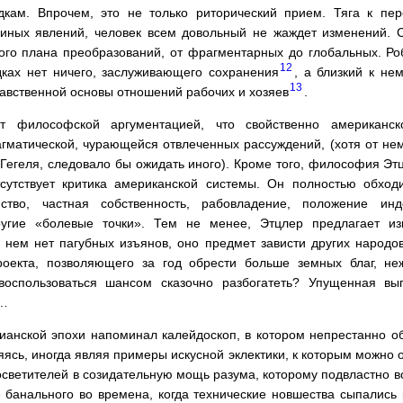
кам. Впрочем, это не только риторический прием. Тяга к пе
иных явлений, человек всем довольный не жаждет изменений. 
ого плана преобразований, от фрагментарных до глобальных. Ро
12
ках нет ничего, заслуживающего сохранения
, а близкий к не
13
равственной основы отношений рабочих и хозяев
.
т философской аргументацией, что свойственно американск
агматической, чурающейся отвлеченных рассуждений, (хотя от нем
егеля, следовало бы ожидать иного). Кроме того, философия Этц
сутствует критика американской системы. Он полностью обход
ство, частная собственность, рабовладение, положение инд
угие «болевые точки». Тем не менее, Этцлер предлагает из
В нем нет пагубных изъянов, оно предмет зависти других народов
роекта, позволяющего за год обрести больше земных благ, н
воспользоваться шансом сказочно разбогатеть? Упущенная вы
а…
ианской эпохи напоминал калейдоскоп, в котором непрестанно о
яясь, иногда являя примеры искусной эклектики, к которым можно 
светителей в созидательную мощь разума, которому подвластно в
 банального во времена, когда технические новшества сыпались к