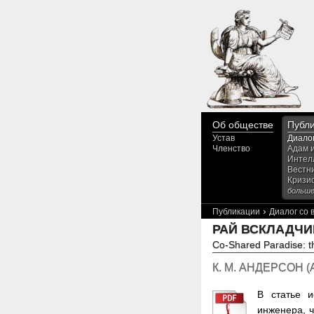
Об обществе
Публ
Устав
Диало
Членство
Адам 
Интел
Вестн
Кризи
больше.
›
Публикации
Диалог со
РАЙ ВСКЛАДЧИ
Co-Shared Paradise: th
К. М. АНДЕРСОН
(
В статье и
инженера, ч