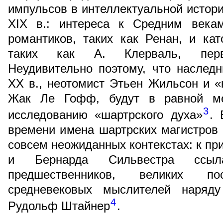
импульсов в интеллектуальной истор
XIX в.: интереса к Средним века
романтиков, таких как Ренан, и кат
таких как А. Клерваль, перво
Неудивительно поэтому, что наслед
XX в., неотомист Этьен Жильсон и «
Жак Ле Гофф, будут в равной ме
3
исследованию «шартрского духа»
. 
времени имена шартрских магистров 
совсем неожиданных контекстах: к пр
и Бернарда Сильвестра ссы
предшественников, великих 
средневековых мыслителей наряд
4
Рудольф Штайнер
.