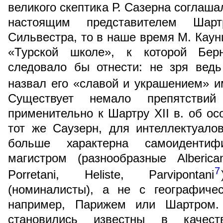
великого скептика Р. Сазерна соглаш
настоящим представителем Шар
Сильвестра, то в наше время М. Каун
«Турской школе», к которой Бе
следовало бы отнести: не зря вед
назвал его «славой и украшением» и
Существует немало препятствий
применительно к Шартру XII в. об ос
тот же Саузерн, для интеллектуало
больше характерна самоидентиф
магистром (разнообразные Alberican
7
Porretani, Heliste, Parvipontani
(номиналисты), а не с географиче
например, Парижем или Шартром. 
становились известны в качест