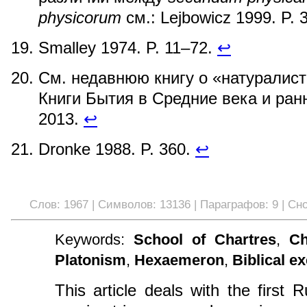
physicorum
см.: Lejbowicz 1999. P.
Smalley 1974. P. 11–72.
↩
См. недавнюю книгу о «натуралист
Книги Бытия в Средние века и ран
2013.
↩
Dronke 1988. P. 360.
↩
Слов:
1967
| Символов:
13136
| Параграфов:
9
| Сн
Keywords:
School of Chartres
,
Ch
Platonism
,
Hexaemeron
,
Biblical e
This article deals with the first 