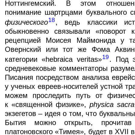
Ноттингемский. В этом отношен
понимание шартрцами буквального 
18
физического
, ведь классики ист
обыкновенно связывали «поворот 
рецепцией Моисея Маймонида у та
Овернский или тот же Фома Аквин
19
категории «hebraica veritas»
. Под 
средневековые комментаторы разуме
Писания посредством анализа еврейск
у ученых евреев-носителей устной тр
можем проследить путь от физиче
к «священной физике»,
physica sacra
экзегетов – идея о том, что буквальн
Бытия можно открыть, прочита
платоновского «Тимея», будет в XVII в