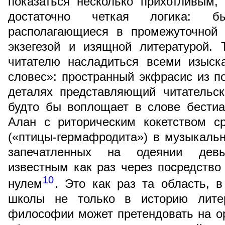
показаться несколько прихотливым,
достаточно четкая логика: б
располагающиеся в промежуточной
экзегезой и изящной литературой. 
читателю насладиться всеми изыск
словес»: пространный экфрасис из 
деталях представляющий читательс
будто бы воплощает в слове бестиа
Алан с риторическим кокетством с
(«птицы-гермафродита») в музыкальн
запечатленных на одеянии дев
известным как раз через посредств
10
нулем
. Это как раз та область, 
школы не только в историю лите
философии может претендовать на ор