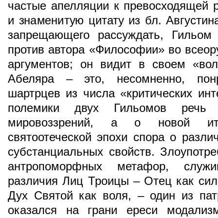
частые апелляции к превосходящей 
и знаменитую цитату из бл. Августин
запрещающего рассуждать, Гильом 
против автора «Философии» во всео
аргументов; он видит в своем «вол
Абеляра – это, несомненно, по
шартрцев из числа «критических инт
полемики двух Гильомов речь
мировоззрений, а о новой ит
святоотеческой эпохи спора о разли
субстанциальных свойств. Злоупотр
антропоморфных метафор, служ
различия Лиц Троицы – Отец как сил
Дух Святой как воля, – один из па
оказался на грани ереси модализ