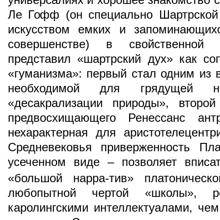
Ле Гофф (он специально Шартрской
искусством емких и запоминающих
совершенстве) в свойственной
представил «шартрский дух» как со
«гуманизма»: первый стал одним из 
необходимой для грядущей н
«десакрализации природы», второ
предвосхищающего Ренессанс ант
нехарактерная для аристотелецентр
Средневековья приверженность Пл
усеченном виде – позволяет вписа
«большой нарра-тив» платоническ
любопытной чертой «школы», 
каролингскими интеллектуалами, че