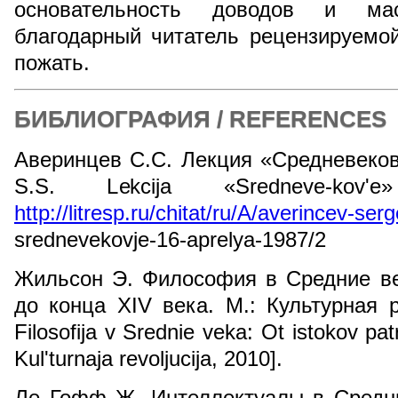
основательность доводов и ма
благодарный читатель рецензируемо
пожать.
БИБЛИОГРАФИЯ / REFERENCES
Аверинцев С.С. Лекция «Средневековь
S.S. Lekcija «Sredneve-kov'e
http://litresp.ru/chitat/ru/A/averincev-ser
srednevekovje-16-aprelya-1987/2
Жильсон Э. Философия в Средние ве
до конца XIV века. М.: Культурная р
Filosofija v Srednie veka: Ot istokov pa
Kul'turnaja revoljucija, 2010].
Ле Гофф Ж. Интеллектуалы в Средни