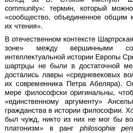
community»: термин, который можн
«сообщество, объединенное общим к
их чтения».
В отечественном контексте Шартрская
зоне» между вершинными со
интеллектуальной истории Европы Сре
шартрцы не были в достаточной ме
достались лавры «средневековых во
их современника Петра Абеляра). О
мере философски оригинальны, чтоб
«единственному аргументу» Ансел
гражданства в истории философии. Хо
был чужд, никто из них не мог бы во
платонизм» в ранг
philosophia per