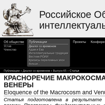
Российское О
интеллектуал
Об обществе
Публикации
Проекты
Конфере
Устав
Диалог со временем
Членство
Адам и Ева
Интеллектуальные традиции
Вестник РОИИ
Кризисы переломных эпох
больше...
›
›
›
Публикации
Диалог со временем
Выпуск 65
Статья
КРАСНОРЕЧИЕ МАКРОКОСМА
ВЕНЕРЫ
Eloquence of the Macrocosm and Ve
Статья подготовлена в результате 