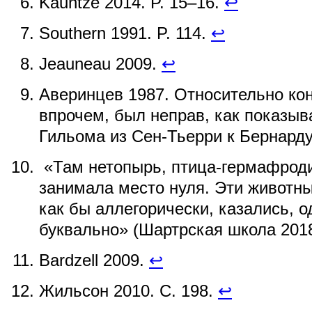
Kauntze 2014. P. 15–16.
↩
Southern 1991. P. 114.
↩
Jeauneau 2009.
↩
Аверинцев 1987. Относительно ко
впрочем, был неправ, как показыв
Гильома из Сен-Тьерри к Бернард
«Там нетопырь, птица-гермафроди
занимала место нуля. Эти животны
как бы аллегорически, казались, 
буквально» (Шартрская школа 2018
Bardzell 2009.
↩
Жильсон 2010. С. 198.
↩