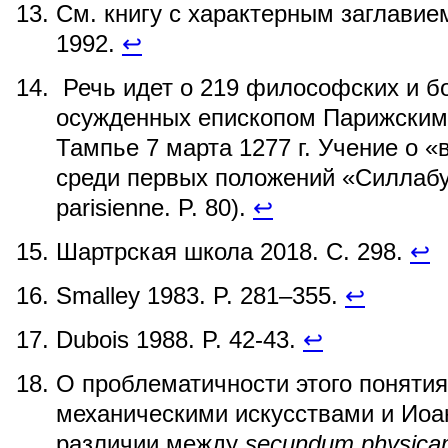
См. книгу с характерным заглавием
1992.
↩
Речь идет о 219 философских и бо
осужденных епископом Парижским
Тампье 7 марта 1277 г. Учение о 
среди первых положений «Силлабу
parisienne. P. 80).
↩
Шартрская школа 2018. С. 298.
↩
Smalley 1983. P. 281–355.
↩
Dubois 1988. P. 42-43.
↩
О проблематичности этого понятия 
механическими искусствами и Иоа
различии между
secundum physic