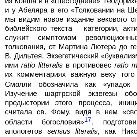
из Конша и в «Шестодневе» Теодориха
и у Абеляра в его «Толковании на Ше
мы видим новое издание векового с
библейского текста – категории, акт
служит симптомом революционны
толкования, от Мартина Лютера до г
В. Дильтея. Экзегетический «буквали
ими
ratio litteralis
в противовес
ratio m
их комментариях важную веху того
Смолли обозначила как «упадок д
Изучение шартрской экзегезы об
предыстории этого процесса, иниц
считала св. Фому, видя в нем «св
17
области богословия»
, подготов
апологетов
sensus literalis
, как Ник