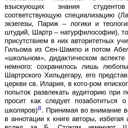
взыскующих знания студент
соответствующую специализацию (Ла
экзегезы, Париж – логики и теолог
штудий, Шартр – натурфилософии), то
присутствием в них авторитетных учи
Гильома из Сен-Шампо и потом Абел
«школьном», дидактическом аспекте
немного: сохранилось лишь любопы
Шартрского Хильдегару, его предста
церкви св. Илария, в кото-ром еписко
попыток развлекать аудиторию при 
просит как следует позаботиться 
8
школяров)
. Принимая во внимание в
в аннотации к книге авторы, избегая
вслед за Б. Стоком именуют Ша