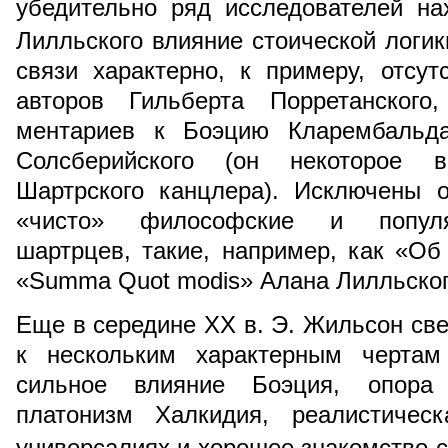
убедительно ряд исследователей на
Лилльского влияние стоической логик
связи характерно, к примеру, отсу
авторов Гильберта Порретанского
ментариев к Боэцию Кларембальда
Солсберийского (он некоторое 
Шартрского канцлера). Исключены о
«чисто» философские и популяр
шартрцев, такие, например, как «Об
«Summa Quot modis» Алана Лилльског
Еще в середине XX в. Э. Жильсон св
к нескольким характерным чертам 
сильное влияние Боэция, опора
платонизм Халкидия, реалистичес
универсалиях и хорошее знакомство с