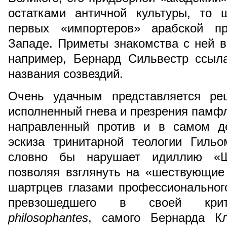
остатками античной культуры, то
первых «импортеров» арабской пр
Западе. Приметы знакомства с ней в
например, Бернард Сильвестр ссыла
названия созвездий.
Очень удачным представляется ре
исполненный гнева и презрения памфл
направленный против и в самом д
эскиза тринитарной теологии Гильо
словно бы нарушает идиллию «Ша
позволяя взглянуть на «шествующие
шартрцев глазами профессионального
превзошедшего в своей крити
philosophantes
, самого Бернарда Кл