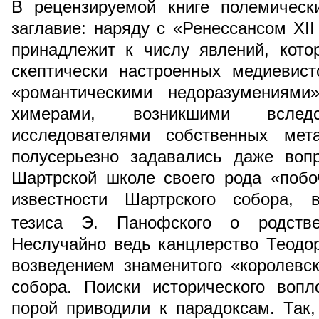
В рецензируемой книге полемическ
заглавие: наряду с «Ренессансом XI
принадлежит к числу явлений, кот
скептически настроенных медиевис
«романтическими недоразумениями
химерами, возникшими вследст
исследователями собственных мет
полусерьезно задавались даже во
Шартрской школе своего рода «поб
известности Шартрского собора, 
тезиса Э. Панофского о родстве
Неслучайно ведь канцлерство Теодо
возведением знаменитого «королевск
собора. Поиски исторического воп
порой приводили к парадоксам. Так