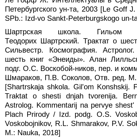
Петербургского ун-та, 2003 [Le Goff J. 
SPb.: Izd-vo Sankt-Peterburgskogo un-ta
Шартрская школа. Гильом К
Теодорих Шартрский. Трактат о шес
Сильвестр. Космография. Астролог
шесть книг «Энеиды». Алан Лилльс
подг. О.С. Воскобой-ников, пер. и комм
Шмараков, П.В. Соколов, Отв. ред. М.
[Shartrskaja shkola. Gil'om Konshskij. Fi
Traktat o shesti dnjah tvorenija. Bern
Astrolog. Kommentarij na pervye shest' k
Plach Prirody / Izd. podg. O.S. Voskob
Voskobojnikov, R.L. Shmarakov, P.V. Sok
M.: Nauka, 2018]