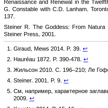
Renaissance and Renewal in the Twelft
G. Constable with C.D. Lanham. Toronto
137.
Steiner R. The Goddess: From Natura t
Steiner Press, 2001.
Giraud, Mews 2014. P. 39.
↩
Hauréau 1872. P. 390-478.
↩
Жильсон 2010. С. 196–210; Ле Гоф
Steiner. 2001. P. 9.
↩
См, например, характерное заглави
2009.
↩