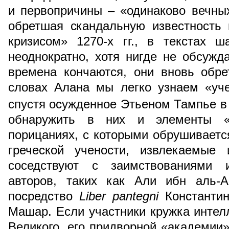
и первопричины – «одинаково вечны
обретшая скандальную известность 
кризисом» 1270-х гг., в текстах ш
неоднократно, хотя нигде не обсужд
времена кончаются, они вновь обре
словах Алана мы легко узнаем «уче
спустя осужденное Этьеном Тампье в
обнаружить в них и элементы «
порицаниях, с которыми обрушиваетс
греческой учености, извлекаемые 
соседствуют с заимствованиями 
авторов, таких как Али ибн аль-А
посредство
Liber pantegni
Константин
Машар. Если участники кружка интел
Великого, его придворной «академии