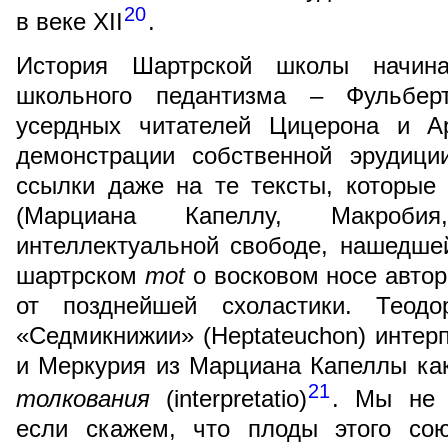
20
в веке XII
.
История Шартрской школы начина
школьного педантизма – Фульбер
усердных читателей Цицерона и Ар
демонстрации собственной эрудици
ссылки даже на те тексты, которые
(Марциана Капеллу, Макроб
интеллектуальной свободе, нашедше
шартрском
mot
о восковом носе автор
от позднейшей схоластики. Теод
«Седмикнижии» (Heptateuchon) интер
и Меркурия из Марциана Капеллы ка
21
толкования
(interpretatio)
. Мы не 
если скажем, что плоды этого сою