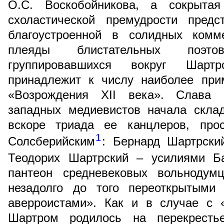
О.С. Воскобойникова, а сокрытая
схоластической премудрости предс
благоустроенной в солидных комм
плеяды блистательных поэто
группировавшихся вокруг Шарт
принадлежит к числу наиболее прим
«Возрождения XII века». Слава
западных медиевистов начала скла
вскоре триада ее канцлеров, про
1
Солсберийским
: Бернард Шартрский
Теодорих Шартрский – усилиями Б
пантеон средневековых вольнодум
незадолго до того переоткрытыми
аверроистами». Как и в случае с 
Шартром родилось на перекрестье