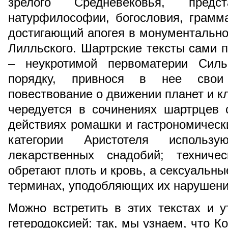
зрелого Средневековья, предс
натурфилософии, богословия, грамма
достигающий апогея в монументальн
Лилльского. Шартрские тексты сами
– неукротимой первоматерии Силь
порядку, привнося в нее свои 
повествование о движении планет и к
чередуется в сочинениях шартрцев 
действиях ромашки и гастрономически
категории Аристотеля использу
лекарственных снадобий; техниче
обретают плоть и кровь, а сексуальн
терминах, уподобляющих их нарушени
Можно встретить в этих текстах и 
гетеродоксией: так, мы узнаем, что К