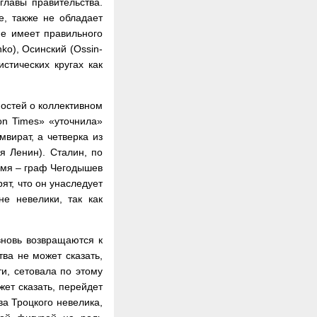
главы правительства.
е, также не обладает
не имеет правильного
o), Осинский (Ossin-
стических кругах как
ностей о коллективном
ton Times» «уточнила»
вират, а четверка из
я Ленин). Сталин, по
 имя – граф Чегодышев
ят, что он унаследует
не невелики, так как
вновь возвращаются к
тва не может сказать,
ти, сетовала по этому
жет сказать, перейдет
ва Троцкого невелика,