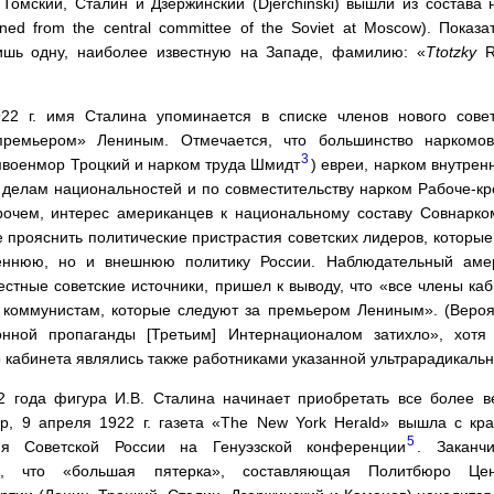
 Томский, Сталин и Дзержинский (Djerchinski) вышли из состава 
ned from the central committee of the Soviet at Moscow). Показа
ишь одну, наиболее известную на Западе, фамилию: «
Ttotzky
Re
22 г. имя Сталина упоминается в списке членов нового советс
премьером» Лениным. Отмечается, что большинство наркомов
3
омвоенмор Троцкий и нарком труда Шмидт
) евреи, нарком внутрен
о делам национальностей и по совместительству нарком Рабоче-кр
рочем, интерес американцев к национальному составу Совнарко
 прояснить политические пристрастия советских лидеров, которы
еннюю, но и внешнюю политику России. Наблюдательный амер
стные советские источники, пришел к выводу, что «все члены каб
коммунистам, которые следуют за премьером Лениным». (Вероят
нной пропаганды [Третьим] Интернационалом затихло», хотя
о кабинета являлись также работниками указанной ультрарадикаль
2 года фигура И.В. Сталина начинает приобретать все более в
р, 9 апреля 1922 г. газета «The New York Herald» вышла с кр
5
тия Советской России на Генуэзской конференции
. Заканч
а, что «большая пятерка», составляющая Политбюро Цен