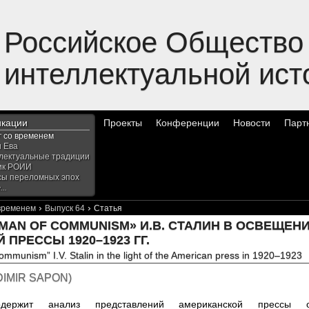
Российское Общество
интеллектуальной ист
икации
Проекты
Конференции
Новости
Парт
г со временем
и Ева
лектуальные традиции
ик РОИИ
сы переломных эпох
..
›
›
 временем
Выпуск 64
Статья
 MAN OF COMMUNISM» И.В. СТАЛИН В ОСВЕЩЕН
ПРЕССЫ 1920–1923 ГГ.
mmunism” I.V. Stalin in the light of the American press in 1920–1923
DIMIR SAPON
)
одержит анализ представлений американской прессы о