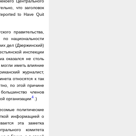
некоего Центрального
тельно, что заголовок
ported to Have Quit
кого правительства,
 по национальности
них дел (Дзержинский)
естьянской инспекции
ма оказался не столь
е могли иметь влияние
иканский журналист,
инета относятся к так
но, по этой причине
 большинство членов
4
ной организации
.)
есомые политические
аткой информацией о
ивается эта заметка
трального комитета