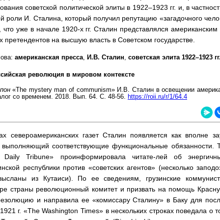
вания советской политической элиты в 1922–1923 гг. и, в частнос
й роли И. Сталина, который получил репутацию «загадочного чел
 что уже в начале 1920-х гг. Сталин представлялся американски
х претендентов на высшую власть в Советском государстве.
лова:
американская пресса
,
И.В. Сталин
,
советская элита 1922–1923 гг
сийская революция в мировом контексте
апон
«The mystery man of communism» И.В. Сталин в освещении америк
иалог со временем. 2018. Вып. 64. С. 48-56.
https://roii.ru/r/1/64.4
ах североамериканских газет Сталин появляется как вполне за
 выполняющий соответствующие функциональные обязанности. Та
s Daily Tribune» проинформировала читате-лей об энергич
инской республики против «советских агентов» (несколько заподо
ысланы из Кутаиси). По ее сведениям, грузинские коммунис
ере страны революционный комитет и призвать на помощь Красн
резолюцию и направила ее «комиссару Сталину» в Баку для пос
 1921 г. «The Washington Times» в нескольких строках поведала о т