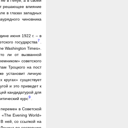
не в Генуе, а в своей
ают решающее влияние
апе в глазах западных
аурядного чиновника
дине июня 1922 г. – в
7
тского государства
.
he Washington Times».
 то ли от вызванной
еемником» советского
лам Троцкого на пост
же установит личную
их кругах» существует
угой и это приведет к
щей кандидатурой для
9
итический курс
.
 перемен в Советской
е «The Evening World»
В ней, со ссылкой на
» Ленина по состоянию