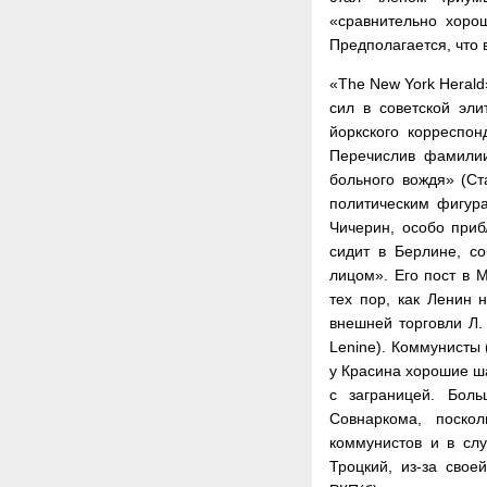
«сравнительно хорош
Предполагается, что
«The New York Heral
сил в советской эли
йоркского корреспо
Перечислив фамилии
больного вождя» (Ст
политическим фигура
Чичерин, особо прибл
сидит в Берлине, с
лицом». Его пост в 
тех пор, как Ленин 
внешней торговли Л. 
Lenine). Коммунисты
у Красина хорошие ша
с заграницей. Бол
Совнаркома, поско
коммунистов и в слу
Троцкий, из-за свое