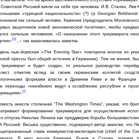
Советской Россией взяли на себя три человека: И.В. Сталин, Лев 
ольшевик «турецкой национальности» (?) (a Georgian Bolshevist of
очником как сильный человек, Каменев (председатель Московского
ервых защитников новой экономической политики», якобы приде
тался сильным человеком. «О назначении этого триумвирата н
10
ртия»
, – так заканчивалась заметка.
ень нью-йоркская «The Evening Star» повторила многие из ука
нской прессы был общий источник в Германии). Тем не менее, бы
 триумвират и будет создан, то реальное руководство перейд
алист, отметив вслед за своим германским коллегой сходст
алогичными формами власти в Древнем Риме и во Франции в
кие переходы «неизбежно ведут к ослаблению республик и прок
11
ормациям»
.
овость внесла столичная “The Washington Times”, указав, что б
матривают формирование триумвирата для осуществления испол
о отпуска Николая Ленина как преддверие борьбы большевистских
 Россией. Весьма существенно, подчеркнул автор заметки, что Л
епризнанный глава коммунистов-милитаристов (chief of the Commu
вирата. В него вошли Каменев, Рыков и Сталин, причем 