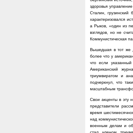
здоровья управление 
Сталин, грузинский б
характеризовался ист
а Рыков, «один из п
взглядов, но не счи
Коммунистическая па
Вышедшая в тот же д
более что у америка
что если указанный
Американский журн
триумвиратом и ан
подчеркнул, что та
масштабным трансф
Свои акценты в эту н
представители расс
время шестимесячног
над коммунистической
военным делам и общ
стал членом триум