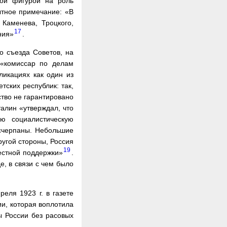
ной фигурой на роль
пытное примечание: «В
Каменева, Троцкого,
17
ния»
.
о съезда Советов, на
 «комиссар по делам
бликациях как один из
тских республик: так,
ство не гарантировано
талин «утверждал, что
ю социалистическую
исчерпаны. Небольшие
ругой стороны, Россия
19
естной поддержки»
.
е, в связи с чем было
еля 1923 г. в газете
ии, которая воплотила
 России без расовых