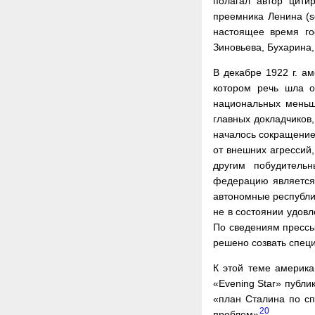
полагал автор цити
преемника Ленина (se
настоящее время го
Зиновьева, Бухарина
В декабре 1922 г. а
котором речь шла 
национальных меньшин
главных докладчиков,
началось сокращение 
от внешних агрессий,
другим побудитель
федерацию является 
автономные республик
не в состоянии удов
По сведениям прессы,
решено созвать специ
К этой теме америка
«Evening Star» публи
«план Сталина по с
20
проблем»
.