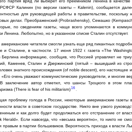
чего партия вряд ли выберет его преемником Ленина в качестве 
СФСР Калинин (по версии газеты – Kalenin), сообщается дале
нтностью для руководящей работы в правительстве, поскольку 
овых делах. Преображенский (Probrashensky), Семашко (Kempaschk
оторые, по сведениям газеты, чаще всего упоминаются в коммуни
 Ленина. Любопытно, но в указанном списке Сталин отсутствует.
 американские читатели смогли узнать еще ряд пикантных подроб
е и Сталине, в частности. 17 июня 1922 г. газета «The Washing
Берлина информацию, сообщив, что Россией управляет не триум
кий, Каменев, Сталин и Дзержинский (пятый – вышедший из стро
человек знатного происхождения (of noble descent), его настоящее
). «Его очень уважают коммунистические руководители, и многие вер
(В заключение автор отметил, что шансы Троцкого в этом пла
16
зма (There is fear of his militarism)
.
ещая проблему голода в России, некоторые американские газеты 
ости власти в советском государстве. Никто вне узкого руководс
ениным и как долго будет продолжаться его отстранение от влас
 Herald». Если навсегда, что «весьма вероятно», то никто не смо
и правым в партии большевиков. Вероятность прихода к власти Ль