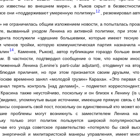
о известны во внешнем мире», а Рыков скрыт в безвестности (v
12
 все они «поддерживают умеренную политику»
, резюмировал авт
d» не ограничилась общим изложением новости, а попыталась проа
те, вызванный уходом Ленина из активной политики, при этом
ндента послужили «здешние большевики, которые имеют тесную
 членов тройки, которую коммунистическая партия назначила «
14
алин
, Каменев, Рыков), автор публикации гораздо больше вн
м. В частности, подтвердил сообщение о том, что нарком ино
иженный Ленина (Lenine’s parti-cular adjutant), отодвинут на вт
облюдая приличия, но при этом признается своим друзьям, что
Москве временно занял «молодой грузин» Карахан. «Это первая 
начал терять контроль [над делами]», – подметил корреспонден
Красина также неустойчиво, поскольку и он близок к Ленину (is un
 (видимо, упомянутые выше источники, имеющие прямую связь с Мо
нсы сохранить свой пост, поскольку он единственный кто может к
ьшие проблемы могут возникнуть с заместителем Ленина на 
льку только этот политик пользуется широкой популярность
чае его ухода советское правительство «потеряло бы свой вы
й энергичной и милитаристской манеры управления, имеет мно