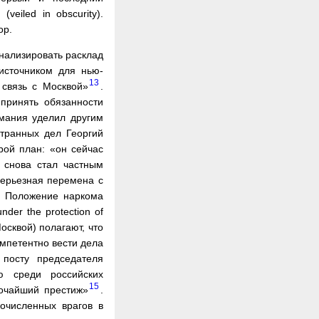
eiled in obscurity).
ор.
нализировать расклад
 источником для нью-
13
 связь с Москвой»
.
принять обязанности
имания уделил другим
странных дел Георгий
орой план: «он сейчас
 снова стал частным
серьезная перемена с
т. Положение наркома
der the protection of
сквой) полагают, что
омпетентно вести дела
посту председателя
ю среди российских
15
сочайший престиж»
.
гочисленных врагов в