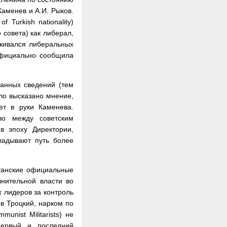
Каменев и А.И. Рыков.
 Turkish nationality)
 совета) как либерал,
рживался либеральных
еофициально сообщила
занных сведений (тем
ло высказано мнение,
ет в руки Каменева.
во между советским
 эпоху Директории,
ладывают путь более
ританские официальные
нительной власти во
 лидеров за контроль
ев Троцкий, нарком по
nist Militarists) не
первый и последний