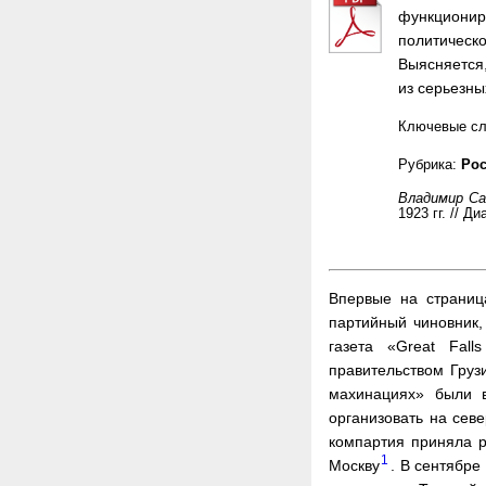
функциониро
политическо
Выясняется,
из серьезны
Ключевые с
Рубрика:
Рос
Владимир С
1923 гг. // Д
Впервые на страниц
партийный чиновник,
газета «Great Fall
правительством Груз
махинациях» были в
организовать на сев
компартия приняла 
1
Москву
. В сентябре