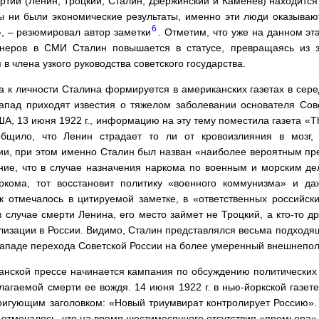
тии (Ленин, Троцкий, Сталин, Дзержинский и Каменев) находится 
ы ни были экономические результаты, именно эти люди оказыв
6
», – резюмировал автор заметки
. Отметим, что уже на данном эт
тнеров в СМИ Сталин повышается в статусе, превращаясь из з
в члена узкого руководства советского государства.
 к личности Сталина формируется в американских газетах в сере
Запад приходят известия о тяжелом заболевании основателя Сове
А, 13 июня 1922 г., информацию на эту тему поместила газета «T
бщило, что Ленин страдает то ли от кровоизлияния в мозг,
и, при этом именно Сталин был назван «наиболее вероятным пр
ение, что в случае назначения наркома по военным и морским де
ркома, тот восстановит политику «военного коммунизма» и да
ак отмечалось в цитируемой заметке, в «ответственных российск
 случае смерти Ленина, его место займет не Троцкий, а кто-то др
лизации в России. Видимо, Сталин представлялся весьма подходя
Западе перехода Советской России на более умеренный внешнепол
канской прессе начинается кампания по обсуждению политических
агаемой смерти ее вождя. 14 июня 1922 г. в нью-йоркской газет
ригующим заголовком: «Новый триумвират контролирует Россию». 
 отмечалось, что на время шестимесячного отсутствия «премьера