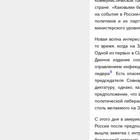
Коммунистической пар
стране. «Каковыми б
на события в России
политиков и их пар
министерского уровня 
Новая волна интереса
то время, когда на 
Одной из первых в СШ
Данное издание соо
отравлением инфекци
8
лидера
. Есть опас
председателя Совна
диктатуру, однако, к
предположение, что в
политической либера
столь желаемого на 
С этого дня в амери
России после предпол
вышла заметка с инт
берлинский источник,