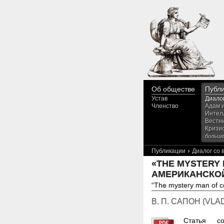
Об обществе
Публ
Устав
Диало
Членство
Адам 
Интел
Вестн
Кризи
больше.
›
Публикации
Диалог со
«THE MYSTERY
АМЕРИКАНСКОЙ 
“The mystery man of co
В. П. САПОН
(
VLA
Статья с