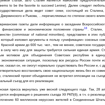
руемой статьи, зато Сталин является наиболее предпочтитель
ems to be the favorite to succeed Lenine). Далее следует любо
сударственные дела ведет совет семи, состоящий из Сталина, 
, Дзержинского и Рыкова, …перечисляемых по степени своего влия
мериканские газеты дали информацию о заседании Всероссийског
18
о финансовом и экономическом положении страны
. Сталин,
ств» (commissar of national minorities), представлен в этих пу
 который изложил аргументы в пользу «унификации» союзных сове
Красной армии до 600 тыс. чел., тем не менее, советское государ
 в силу чего ему для защиты требуется сильная единая армия. С
ным мотивом для объединения Советских республик в едину
экономическая ситуация, поскольку все ресурсы России почти 
и, сказал он, не смогут нормально существовать без России и, с д
летворительно восстановить свою национальную жизнь без их совм
 сталинский проект объединения не встретил оппозиции на съезд
альный съезд для его реализации.
нская пресса вернулась уже весной следующего года. Так, 28 апр
куется информация о решениях съезда XII РКП(б), в т.ч. о резолюц
плочению 60 миллионов нерусских жителей в Соединенные Штаты