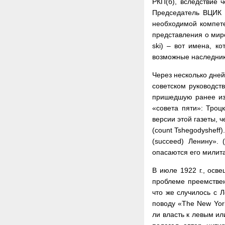
РКП(б), вследствие 
Председатель ВЦИК Р
необходимой компете
представления о мир
ski) – вот имена, к
возможные наследники
Через несколько дней
советском руководств
пришедшую ранее из 
«совета пяти»: Троц
версии этой газеты, 
(count Tshegodysheff
(succeed) Ленину». 
опасаются его милитари
В июле 1922 г., осв
проблеме преемственн
что же случилось с Л
поводу «The New York
ли власть к левым ил