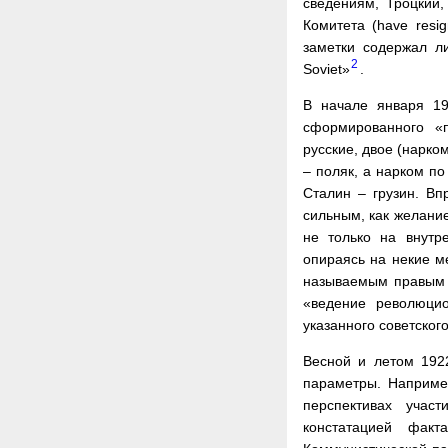
сведениям, Троцкий,
Комитета (have resig
заметки содержал л
2
Soviet»
.
В начале января 19
сформированного «
русские, двое (нарк
– поляк, а нарком п
Сталин – грузин. Вп
сильным, как желание
не только на внутр
опираясь на некие ме
называемым правым 
«ведение революцио
указанного советског
Весной и летом 192
параметры. Наприме
перспективах учас
констатацией факт