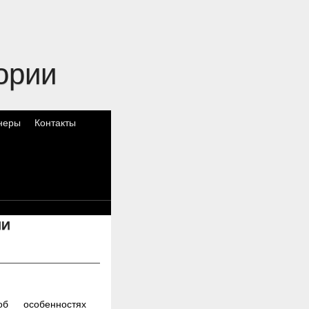
ории
неры
Контакты
ИИ
б особенностях