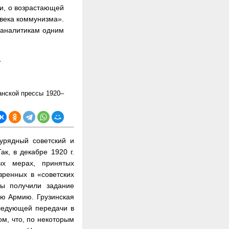
ти, о возрастающей
овека коммунизма».
м аналитикам одним
.
анской прессы 1920–
урядный советский и
к, в декабре 1920 г.
ных мерах, принятых
зренных в «советских
ты получили задание
ую Армию. Грузинская
ледующей передачи в
ом, что, по некоторым