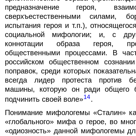
предназначение героя, взаи
сверхъестественными силами, б
испытания героя и т.п.), относящего
социальной мифологии; и, с друг
коннотации образа героя, про
общественными процессами. В част
российском общественном сознани
поправок, среди которых показательн
всегда лидер протеста против бе
машины, которую он ради общего б
14
подчинить своей воле»
.
Понимание мифологемы «Сталин» ка
«глобального» мифа о герое, во мног
«одиозность» данной мифологемы дл