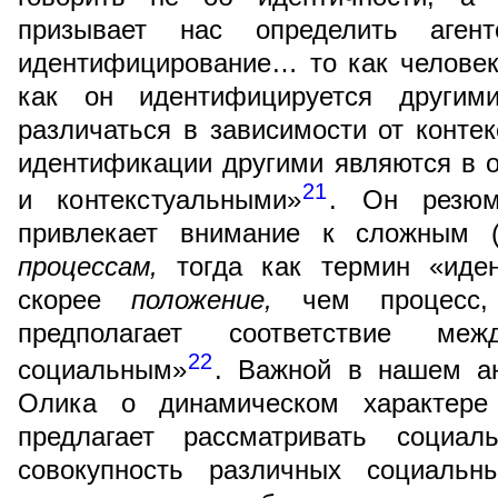
призывает нас определить агент
идентифицирование… то как человек
как он идентифицируется другим
различаться в зависимости от конте
идентификации другими являются в 
21
и контекстуальными»
. Он резюм
привлекает внимание к сложным (
процессам,
тогда как термин «иден
скорее
положение,
чем процесс, 
предполагает соответствие ме
22
социальным»
. Важной в нашем ан
Олика о динамическом характере
предлагает рассматривать социа
совокупность различных социальн