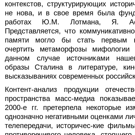
контекстов, структурирующих истор
не нова, и в свое время была фун
работах Ю.М. Лотмана, Я. Асс
Представляется, что коммуникативн
памяти могло бы стать первым к
очертить метаморфозы мифологии 
данном случае источниками нашег
образы Сталина в литературе, кин
высказываниях современных российск
Контент-анализ продукции отечест
пространства масс-медиа показыва
2000-е гг. претерпела некоторые и
однозначно негативными оценками личн
телепередачи, историчес-кие фильм
противоречивого человека, стоящего 