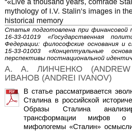
“«Live a thousand years, comrade Stali
mythology of I.V. Stalin’s images in 
historical memory
Статья подготовлена при финансовой 
16-33-01019 «Государственная поли
Федерации: философские основания и 
15-33-01003 «Концептуальные осно
перспективы постнациональной иденти
А. А. ЛИНЧЕНКО
(
ANDREW
ИВАНОВ
(
ANDREI IVANOV
)
В статье рассматривается эво
Сталина в российской историче
Образы Сталина анализи
трансформации мифов о 
мифологемы «Сталин» осмыслив