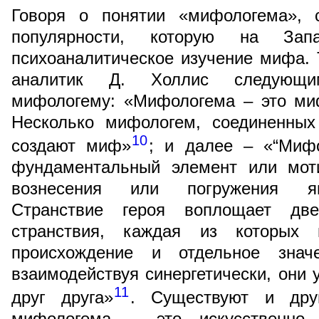
Говоря о понятии «мифологема», 
популярности, которую на Зап
психоаналитическое изучение мифа. 
аналитик Д. Холлис следующи
мифологему: «Мифологема – это ми
Несколько мифологем, соединенных
10
создают миф»
; и далее – «“Миф
фундаментальный элемент или мот
вознесения или погружения яв
Странствие героя воплощает дв
странствия, каждая из которых 
происхождение и отдельное зна
взаимодействуя синергетически, они
11
друг друга»
. Существуют и друг
мифологема – это искусственно 