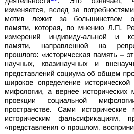
деятельности
. Это означает, 
изменяется, вслед за потребностям
мотив лежит за большинством оп
памяти, которая, по мнению Л.П. Р
измерений индивиду-альной и кол
памяти, направленной на репре
прошлого: «историческая память – эт
научных, квазинаучных и вненау
представлений социума об общем пр
широкое определение исторической
мифологии, а вернее исторических
проекции социальной мифолог
пространстве. Сами исторические
историческим фальсификациям, п
«представления о прошлом, восприн