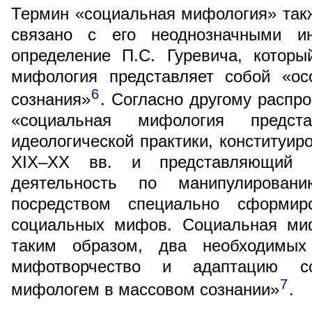
Термин «социальная мифология» такж
связано с его неоднозначными ин
определение П.С. Гуревича, которы
мифология представляет собой «ос
6
сознания»
. Согласно другому распр
«социальная мифология предст
идеологической практики, конституир
XIX–XX вв. и представляющий с
деятельность по манипулирован
посредством специально сформи
социальных мифов. Социальная миф
таким образом, два необходимых 
мифотворчество и адаптацию со
7
мифологем в массовом сознании»
.