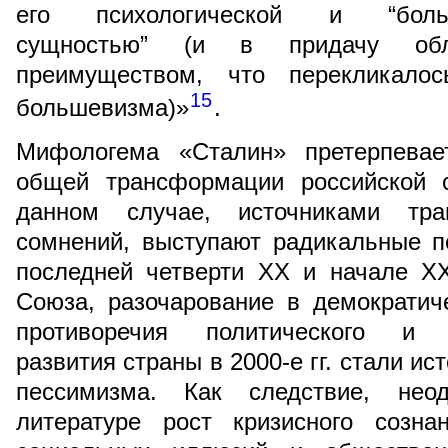
его психологической и “больше
сущностью” (и в придачу об
преимуществом, что перекликало
15
большевизма)»
.
Мифологема «Сталин» претерпевае
общей трансформации российской 
данном случае, источниками тр
сомнений, выступают радикальные 
последней четверти XX и начале XX
Союза, разочарование в демократич
противоречия политического и со
развития страны в 2000-е гг. стали и
пессимизма. Как следствие, нео
литературе рост кризисного созна