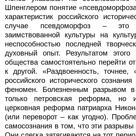
Шпенглером понятие «псевдоморфоза
характеристик российского историч
случае псевдоморфоз – это 
заимствованной культуры на культу
неспособностью последней творчес
духовный опыт. Результатом этого 
общества самостоятельно перейти от
к другой. «Раздвоенность, точнее, 
российского исторического сознани
феномен. Болезненным разрывом в
только петровская реформа, но и
церковная реформа патриарха Никон
(или переворот – как угодно). Пробл
самосознания в том, что эти разрывы
Они слегка затягиваются на тот перио