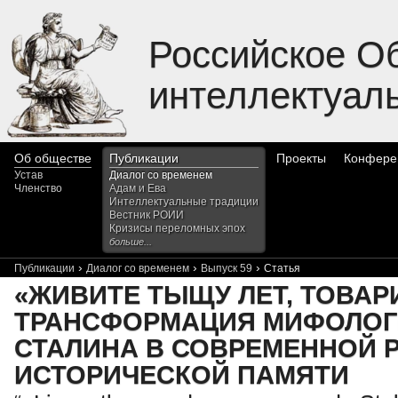
Российское О
интеллектуал
Об обществе
Публикации
Проекты
Конфере
Устав
Диалог со временем
Членство
Адам и Ева
Интеллектуальные традиции
Вестник РОИИ
Кризисы переломных эпох
больше...
›
›
›
Публикации
Диалог со временем
Выпуск 59
Статья
«ЖИВИТЕ ТЫЩУ ЛЕТ, ТОВАРИ
ТРАНСФОРМАЦИЯ МИФОЛОГИ
СТАЛИНА В СОВРЕМЕННОЙ 
ИСТОРИЧЕСКОЙ ПАМЯТИ