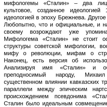
мифологемы «Сталин» – два лиц
культовое, созданное идеологией 
идеологией в эпоху Брежнева. Другое
Любопытно, что и официальные, и н
своему возрождают уже упомин
Мифологема «Сталин» не стоит ос
структуры советской мифологии, в
мифу о революции, мифам о стра
Наконец, есть версия об использо
Анализируя имя «Сталин» и об
преподносимый народу, Миха
существенном влиянии кавказских т
параллели между эпическим нарт
происхождением псевдонима «Ста
Сталин было идеальным совмещение