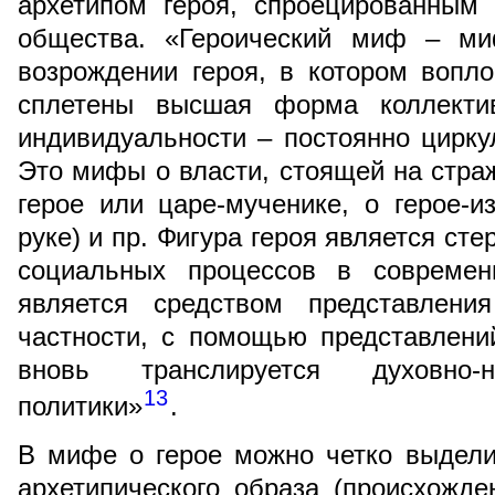
архетипом героя, спроецированным
общества. «Героический миф – ми
возрождении героя, в котором вопл
сплетены высшая форма коллект
индивидуальности – постоянно цирк
Это мифы о власти, стоящей на стра
герое или царе-мученике, о герое-
руке) и пр. Фигура героя является с
социальных процессов в современ
является средством представлени
частности, с помощью представлени
вновь транслируется духовно-н
13
политики»
.
В мифе о герое можно четко выдели
архетипического образа (происхожден