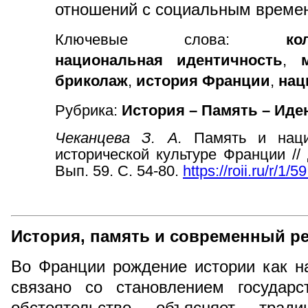
отношений с социальным време
Ключевые слова:
к
национальная идентичность
,
бриколаж
,
история Франции
,
нац
Рубрика:
История – Память – Иде
Чеканцева З. А.
Память и наци
исторической культуре Франции //
Вып. 59. С. 54-80.
https://roii.ru/r/1/59
История, память и современный р
Во Франции рождение истории как н
связано со становлением государс
обстоятельство объясняет трад