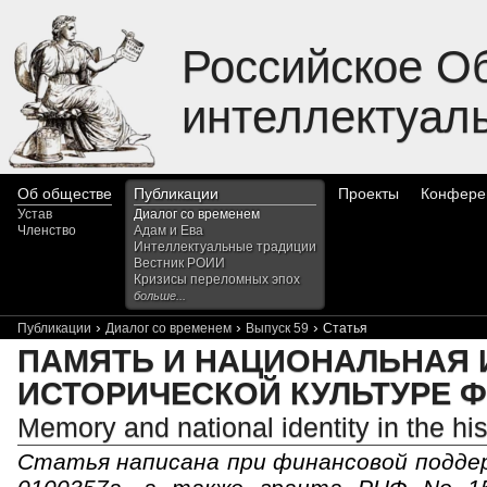
Российское О
интеллектуал
Об обществе
Публикации
Проекты
Конфере
Устав
Диалог со временем
Членство
Адам и Ева
Интеллектуальные традиции
Вестник РОИИ
Кризисы переломных эпох
больше...
›
›
›
Публикации
Диалог со временем
Выпуск 59
Статья
ПАМЯТЬ И НАЦИОНАЛЬНАЯ 
ИСТОРИЧЕСКОЙ КУЛЬТУРЕ 
Memory and national identity in the his
Статья написана при финансовой поддер