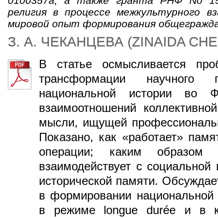
0100357а, а также гранта РНФ No 15-
религия в процессе межкультурного вз
мировой опыт формирования общегражда
З. А. ЧЕКАНЦЕВА
(
ZINAIDA CH
В статье осмысливается пр
трансформации научного 
национальной истории во Ф
взаимоотношений коллективной
мысли, ищущей профессиональн
Показано, как «работает» памя
операции; каким образом и
взаимодействует с социальной
исторической памяти. Обсуждае
в формировании национальной 
в режиме longue durée и в к