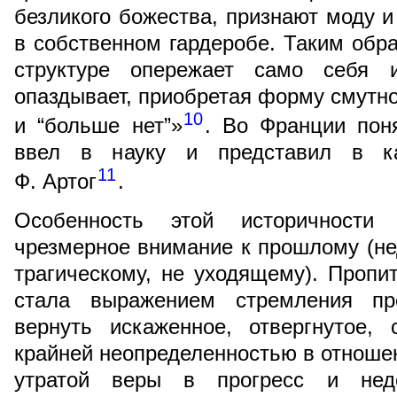
безликого божества, признают моду и
в собственном гардеробе. Таким обр
структуре опережает само себя и
опаздывает, приобретая форму смутно
10
и “больше нет”»
. Во Франции пон
ввел в науку и представил в ка
11
Ф. Артог
.
Особенность этой историчности
чрезмерное внимание к прошлому (не
трагическому, не уходящему). Пропи
стала выражением стремления пре
вернуть искаженное, отвергнутое,
крайней неопределенностью в отноше
утратой веры в прогресс и нед