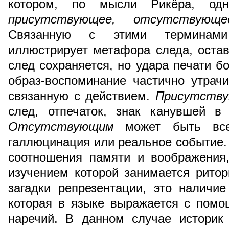
котором, по мысли Рикёра, одн
присутствующее, отсутствующ
Связанную с этими терминами
иллюстрирует метафора следа, остав
след сохраняется, но удара печати б
образ-воспоминание частично утрач
связанную с действием.
Присутств
след, отпечаток, знак канувшей в
Отсутствующим
может быть все 
галлюцинация или реальное событие.
соотношения памяти и воображения
изучением которой занимается рито
загадки репрезентации, это наличи
которая в языке выражается с пом
наречий. В данном случае историк