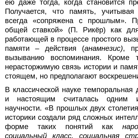
ею даже тогда, когда становится п
Получается, что память, учитывая
всегда «сопряжена с прошлым». П
общей ставкой» (П. Рикёр) как для
работающей в процессе простого вызы
памяти – действия (
анамнезис)
, п
вызыванию воспоминания. Кроме т
нерасторжимую связь истории и памя
стоящем, но предполагают воскрешен
В классической науке темпоральная
и настоящим считалась одним и
научности. «В прошлых двух столетия
историки создали ряд сложных интелл
форме таких понятий как
нар
социальный класс, социальная ст