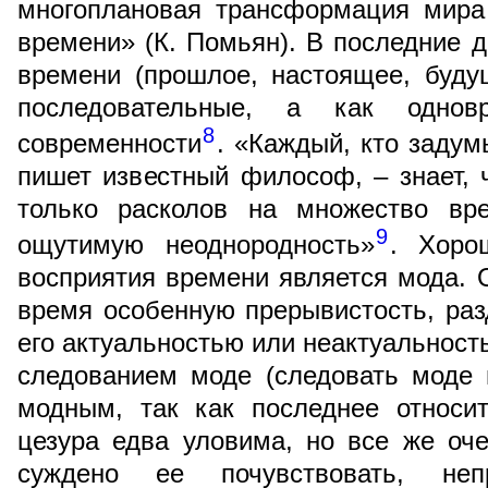
многоплановая трансформация мира
времени» (К. Помьян). В последние д
времени (прошлое, настоящее, буду
последовательные, а как однов
8
современности
. «Каждый, кто задум
пишет известный философ, – знает, 
только расколов на множество вр
9
ощутимую неоднородность»
. Хоро
восприятия времени является мода. 
время особенную прерывистость, разд
его актуальностью или неактуальност
следованием моде (следовать моде 
модным, так как последнее относи
цезура едва уловима, но все же оче
суждено ее почувствовать, неп