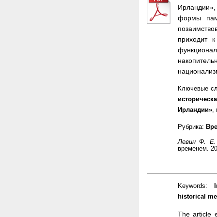
Ирландии»,
формы пам
позаимство
приходит к
функционал
накопитель
национализ
Ключевые с
историческ
Ирландии»
,
Рубрика:
Вре
Левин Ф. Е
временем. 20
Keywords:
I
historical m
The article 