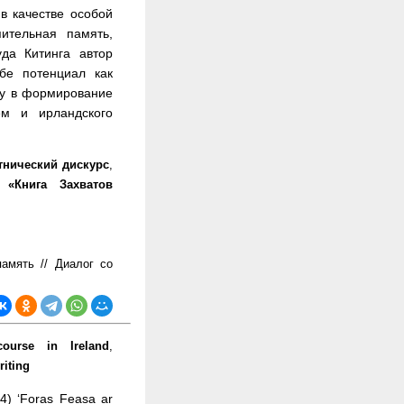
в качестве особой
ительная память,
да Китинга автор
бе потенциал как
ту в формирование
ем и ирландского
тнический дискурс
,
,
«Книга Захватов
амять // Диалог со
course in Ireland
,
riting
44) ‘Foras Feasa ar