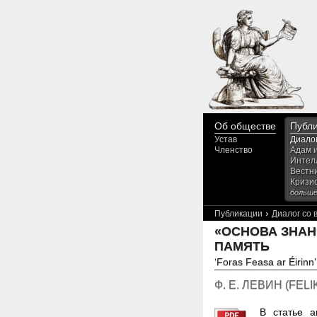
Об обществе
Публ
Устав
Диало
Членство
Адам 
Интел
Вестн
Кризи
больше.
›
Публикации
Диалог со
«ОСНОВА ЗНАН
ПАМЯТЬ
‘Foras Feasa ar Éirinn
Ф. Е. ЛЕВИН
(
FELI
В статье а