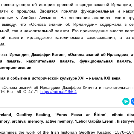
 повествующее об истории древней и средневековой Ирландии, 
яти о прошлом. Вводятся понятия функциональная и накоп
ванные у Алейды Ассманн. На основании анали-за текста тру
 выводу, что «Основа знаний об Ирлан-дии» содержала в се
ьной, так и накопительной памяти. Его произведение внесло леп
ной памяти ирландского католического самосознания, а зат
ма.
лова:
Ирландия
,
Джоффри Китинг
,
«Основа знаний об Ирландии»
,
э
ая память
,
накопительная память
,
функциональная память
историописание
мя и событие в исторической культуре XVI – начала XXI века
.
«Основа знаний об Ирландии» Джоффри Китинга и накопительная п
16. Вып. 56. С. 47-71.
https://roii.ru/r/1/56.4
reland
,
Geoffrey Keating
,
‘Foras Feasa ar Éirinn’
,
ethnic dis
emory
,
archival memory
,
active memory
,
‘Lebor Gabála Érenn’
,
history-w
examines the work of the Irish historian Geoffrey Keating (1570–16