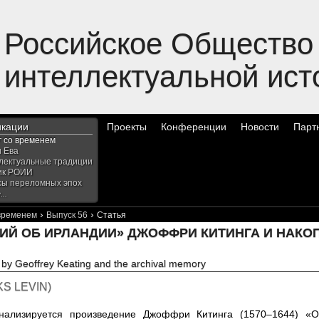
Российское Общество
интеллектуальной ист
икации
Проекты
Конференции
Новости
Парт
г со временем
и Ева
лектуальные традиции
ик РОИИ
сы переломных эпох
..
›
›
 временем
Выпуск 56
Статья
ИЙ ОБ ИРЛАНДИИ» ДЖОФФРИ КИТИНГА И НАКО
’ by Geoffrey Keating and the archival memory
KS LEVIN
)
нализируется произведение Джоффри Китинга (1570–1644) «О