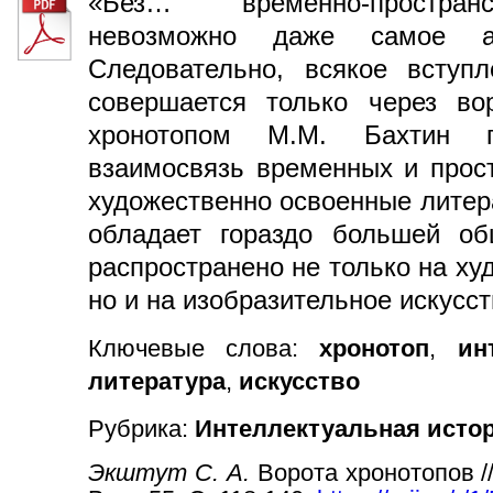
«Без… временно-простран
невозможно даже самое аб
Следовательно, всякое вступ
совершается только через во
хронотопом М.М. Бахтин п
взаимосвязь временных и прос
художественно освоенные литер
обладает гораздо большей о
распространено не только на ху
но и на изобразительное искусст
Ключевые слова:
хронотоп
,
ин
литература
,
искусство
Рубрика:
Интеллектуальная истор
Экштут С. А.
Ворота хронотопов /