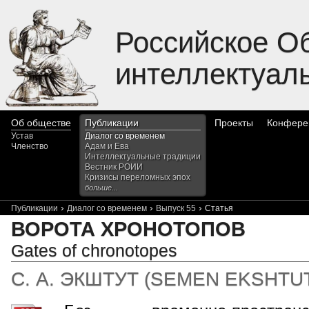
Российское О
интеллектуал
Об обществе
Публикации
Проекты
Конфере
Устав
Диалог со временем
Членство
Адам и Ева
Интеллектуальные традиции
Вестник РОИИ
Кризисы переломных эпох
больше...
›
›
›
Публикации
Диалог со временем
Выпуск 55
Статья
ВОРОТА ХРОНОТОПОВ
Gates of chronotopes
С. А. ЭКШТУТ
(
SEMEN EKSHTU