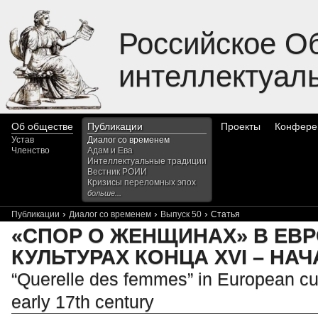
Российское О
интеллектуал
Об обществе
Публикации
Проекты
Конфере
Устав
Диалог со временем
Членство
Адам и Ева
Интеллектуальные традиции
Вестник РОИИ
Кризисы переломных эпох
больше...
›
›
›
Публикации
Диалог со временем
Выпуск 50
Статья
«СПОР О ЖЕНЩИНАХ» В ЕВ
КУЛЬТУРАХ КОНЦА XVI – НАЧ
“Querelle des femmes” in European cult
early 17th century