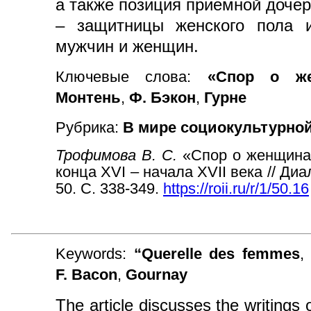
а также позиция приемной доче
– защитницы женского пола и
мужчин и женщин.
Ключевые слова:
«Спор о же
Монтень
,
Ф. Бэкон
,
Гурне
Рубрика:
В мире социокультурно
Трофимова В. С.
«Спор о женщинах
конца XVI – начала XVII века // Ди
50. С. 338-349.
https://roii.ru/r/1/50.16
Keywords:
“Querelle des femmes
F. Bacon
,
Gournay
The article discusses the writings o