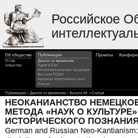
Российское О
интеллектуал
Об обществе
Публикации
Проекты
Конфере
Устав
Диалог со временем
Членство
Адам и Ева
Интеллектуальные традиции
Вестник РОИИ
Кризисы переломных эпох
больше...
›
›
›
Публикации
Диалог со временем
Выпуск 46
Статья
НЕОКАНИАНСТВО НЕМЕЦКОЕ 
МЕТОДА «НАУК О КУЛЬТУРЕ
ИСТОРИЧЕСКОГО ПОЗНАНИ
German and Russian Neo-Kantianism: 