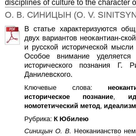
disciplines of culture to the character 
О. В. СИНИЦЫН
(
O. V. SINITSY
В статье характеризуются общ
двух вариантов неокантиан-ско
и русской исторической мысли
Особое внимание уделяется
исторического познания Г. Р
Данилевского.
Ключевые слова:
неокант
историческое познание
,
и
номотетический метод
,
идеализм
Рубрика:
К Юбилею
Синицын О. В.
Неоканианство нем