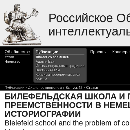
Российское О
интеллектуал
Об обществе
Публикации
Проекты
Конфере
Устав
Диалог со временем
Членство
Адам и Ева
Интеллектуальные традиции
Вестник РОИИ
Кризисы переломных эпох
больше...
›
›
›
Публикации
Диалог со временем
Выпуск 42
Статья
БИЛЕФЕЛЬДСКАЯ ШКОЛА И
ПРЕЕМСТВЕННОСТИ В НЕМЕ
ИСТОРИОГРАФИИ
Bielefeld school and the problem of co