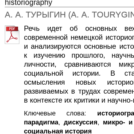
historiography
А. А. ТУРЫГИН
(
А. А. TOURYGI
Речь идет об основных вех
современной немецкой историо
и анализируются основные ист
к изучению прошлого, науч
личности, сравниваются ми
социальной истории. В ст
осмысления новых историог
развиваемых в трудах совреме
в контексте их критики и научно
Ключевые слова:
историогр
парадигма
,
дискуссия
,
микро- и
социальная история