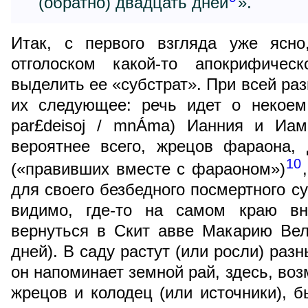
(обратно) двадцать дней
».
Итак, с первого взгляда уже ясн
отголоском какой-то апокрифичес
выделить ее «субстрат». При всей ра
их следующее: речь идет о некоем 
par£deisoj / mnÁma) Ианния и Иамв
вероятнее всего, жрецов фараона,
10
(«правивших вместе с фараоном»)
для своего безбедного посмертного с
видимо, где-то на самом краю вн
вернуться в Скит авве Макарию Вел
дней). В саду растут (или росли) раз
он напоминает земной рай, здесь, воз
жрецов и колодец (или источники), б