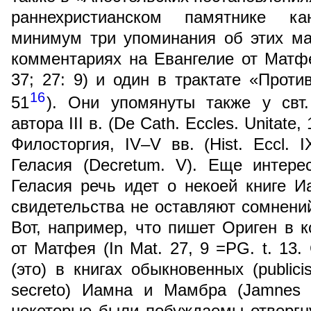
раннехристианском памятнике ка
минимум три упоминания об этих ма
комментариях на Евангелие от Матфея
37; 27: 9) и один в трактате «Против
16
51
). Они упомянуты также у свт.
автора III в. (De Cath. Eccles. Unitate
Филосторгия, IV–V вв. (Hist. Eccl. 
Геласия (Decretum. V). Еще интере
Геласия речь идет о некоей книге 
свидетельства не оставляют сомнений
Вот, например, что пишет Ориген в 
от Матфея (In Mat. 27, 9 =PG. t. 13.
(это) в книгах обыкновенных (publicis
secreto) Иамна и Мамбра (Jamnes e
некоторые были побуждаемы отвергн