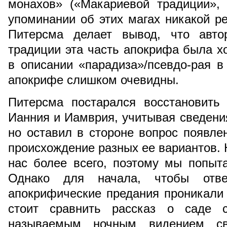
монахов» («Макариевой традиции», 
упоминании об этих магах никакой ре
Питерсма делает вывод, что авто
традиции эта часть апокрифа была х
в описании «парадиза»/псевдо-рая 
апокрифе слишком очевидны.
Питерсма постарался восстановить
Ианния и Иамврия, учитывая сведени
но оставил в стороне вопрос появле
происхождение разных ее вариантов. 
нас более всего, поэтому мы попыт
Однако для начала, чтобы отве
апокрифические предания проникали
стоит сравнить рассказ о саде 
называемым ночным видением св