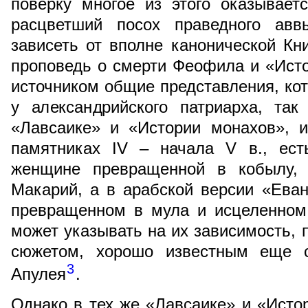
поверку многое из этого оказывает
расцветший посох праведного ав
зависеть от вполне канонической Книг
проповедь о смерти Феофила и «Ист
источником общие представления, ко
у александрийского патриарха, та
«Лавсаике» и «Истории монахов», и
памятниках IV – начала V в., ест
женщине превращенной в кобылу, 
Макарий, а в арабской версии «Ева
превращенном в мула и исцеленном
может указывать на их зависимость, 
сюжетом, хорошо известным еще 
3
Апулея
.
Однако в тех же «Лавсаике» и «Ист