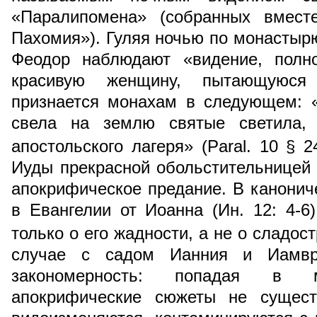
«Паралипомена» (собранных вмест
Пахомия»). Гуляя ночью по монастырю
Феодор наблюдают «видение, полн
красивую женщину, пытающуюся 
признается монахам в следующем: 
свела на землю святые светила,
апостольского лагеря» (Paral. 10 § 2
Иуды прекрасной обольстительницей 
апокрифическое предание. В канониче
в Евангелии от Иоанна (Ин. 12: 4-6)
только о его жадности, а не о сладос
случае с садом Ианния и Иамвр
закономерность: попадая в м
апокрифические сюжеты не сущест