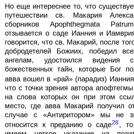
Но еще интереснее то, что существуе
путешествии св. Макария Алекс
сборников Apophthegmata Patru
отзывается о саде Ианния и Иамври
говорится, что св. Макарий, после то
добродетелей Божиих, победил вс
ангелам, удостоился видения 
божественных тайн, которые Бог по
авва вошел в «рай» (парадиз) Ианни
что с точки зрения автора апофтегмы
на слова которых он при этом ссыл
место, где авва Макарий получил о
случае с «Антиритором» мы не зн
28
относится к преданию о саде
, т
имеем четкое указание на пози