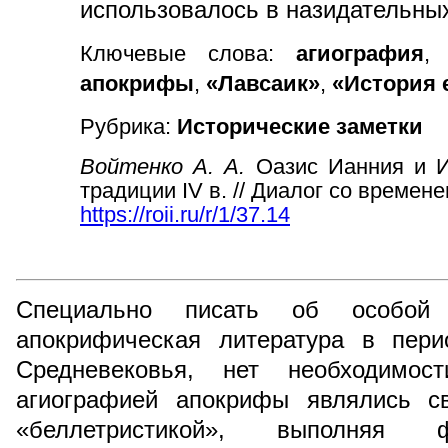
использовалось в назидательных
Ключевые слова:
агиография
апокрифы
,
«Лавсаик»
,
«История 
Рубрика:
Исторические заметки
Войтенко А. А.
Оазис Ианния и И
традиции IV в. // Диалог со временем
https://roii.ru/r/1/37.14
Специально писать об особой 
апокрифическая литература в пери
Средневековья, нет необходимо
агиографией апокрифы являлись св
«беллетристикой», выполняя