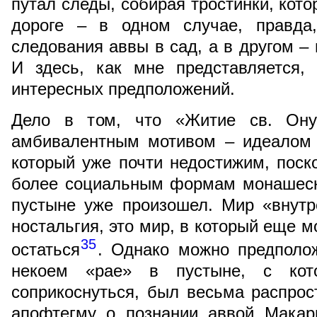
путал следы, собирая тростинки, кот
дороге – в одном случае, правда
следования аввы в сад, а в другом –
И здесь, как мне представляется,
интересных предположений.
Дело в том, что «Житие св. Ону
амбивалентным мотивом – идеалом 
который уже почти недостижим, поск
более социальным формам монашеск
пустыне уже произошел. Мир «внутр
ностальгия, это мир, в который еще м
35
остаться
. Однако можно предполож
некоем «рае» в пустыне, с ко
соприкоснуться, был весьма распро
апофтегму о познании аввой Макар