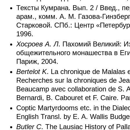
Тексты Кумрана. Вып. 2 / Введ., п
арам., комм. А. М. Газова-Гинзберг
Старковой. СПб.: Центр «Петербур
1996.
Хосроев А. Л
. Пахомий Великий: И
общежительного монашества в Еги
Париж, 2004.
Bertelot K
. La chronique de Malalas et
Recherches sur la chroniques de Jean
Beaucamp avec collaboration de S. A
Bernardi, B. Cabouret et F. Caire. Pa
Coptic Martyrdooms etc. in the Dialec
English Transl. by E. A. Wallis Budge
Butler C
. The Lausiac History of Pal