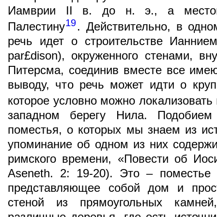
Иамврии II в. до н. э., а место
19
Палестину
. Действительно, в одн
речь идет о строительстве Ианнием
par£dison), окруженного стенами, вн
Питерсма, соединив вместе все име
выводу, что речь может идти о кру
которое условно можно локализовать
западном берегу Нила. Подобием 
поместья, о которых мы знаем из ис
упоминание об одном из них содерж
римского времени, «Повести об Иос
Aseneth. 2: 19-20). Это – поместь
представляющее собой дом и прос
стеной из прямоугольных камне
различные деревья, где есть источни