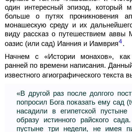
один интересный эпизод, который м
больше о путях проникновения ап
монашескую среду и их дальнейшег
виду рассказ о путешествием аввы 
4
оазис (или сад) Ианния и Иамврия
.
Начнем с «Истории монахов», как
ранней по времени написания. Данный 
известного агиографического текста в
«В другой раз после долгого пос
попросил Бога показать ему сад (t
насадили в египетской пустыне
образу истинного райского сада
пустыне три недели, не имея п