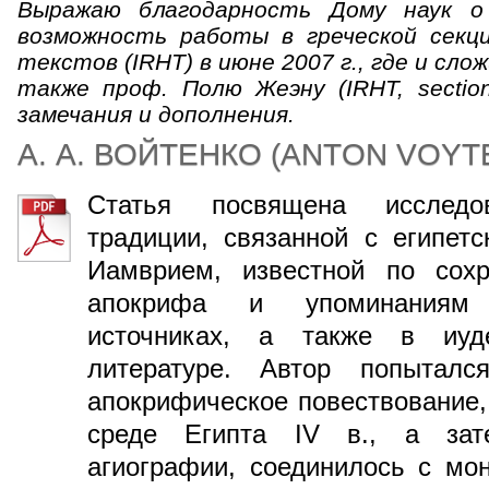
Выражаю благодарность Дому наук о
возможность работы в греческой секц
текстов (IRHT) в июне 2007 г., где и сл
также проф. Полю Жеэну (IRHT, sectio
замечания и дополнения.
А. А. ВОЙТЕНКО
(
ANTON VOYT
Статья посвящена исследо
традиции, связанной с египет
Иамврием, известной по сох
апокрифа и упоминаниям 
источниках, а также в иуд
литературе. Автор попыталс
апокрифическое повествование,
среде Египта IV в., а зат
агиографии, соединилось с мо