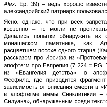
Alex
. Ep. 39) – ведь хорошо известн
александрийский патриарх пользовалс
Ясно, однако, что при всех запре
косвенно – не могли не проникат
Делались попытки обнаружить их 
монашеском памятнике, как
Ap
расцветшем посохе одного старца (Кас
рассказом про Иосифа из «Протоеван
апофтегм про Евпрепия (7 224 = PG. T
из «Евангелия детства», в апоф
Феофила, где приводится фрагмент
зависимость от описания смерти в «
в апофтегме аммы Синклитикии – 
Силуана», обнаруженным среди текст