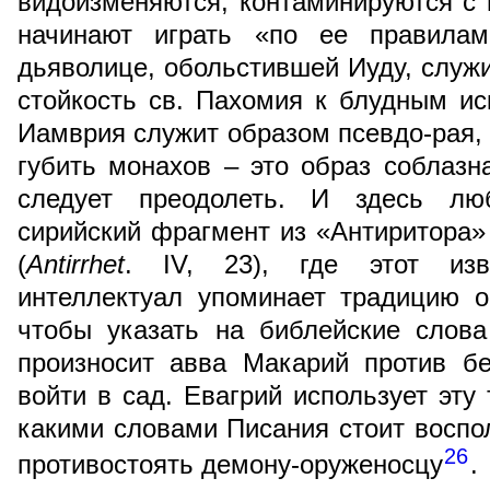
видоизменяются, контаминируются с 
начинают играть «по ее правилам
дьяволице, обольстившей Иуду, служи
стойкость св. Пахомия к блудным и
Иамврия служит образом псевдо-рая, 
губить монахов – это образ соблаз
следует преодолеть. И здесь лю
сирийский фрагмент из «Антиритора»
(
Antirrhet
. IV, 23), где этот из
интеллектуал упоминает традицию 
чтобы указать на библейские слова
произносит авва Макарий против б
войти в сад. Евагрий использует эту
какими словами Писания стоит воспо
26
противостоять демону-оруженосцу
.