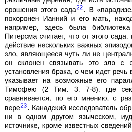
22
орошения этого сада
. В «парадизе
похоронен Ианний и его мать, нахо
например, здесь была библиотека
Питерсма считает, что от этого сада,
действие нескольких важных эпизодо
зло, являющееся чуть ли не центра
он склонен связывать это зло с о
установления брака, о чем идет речь в 
указывает на возможные его парал
Тимофею (2 Тим. 3, 7-8), где сек
сравнивается, по его мнению, с ра
23
вере
. Канадский исследователь обр
ни в одном другом языческом, иуд
источнике, кроме известных сведений