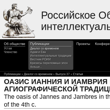
Российское О
интеллектуал
Об обществе
Публикации
Проекты
Конфере
Устав
Диалог со временем
Членство
Адам и Ева
Интеллектуальные традиции
Вестник РОИИ
Кризисы переломных эпох
больше...
›
›
›
Публикации
Диалог со временем
Выпуск 37
Статья
ОАЗИС ИАННИЯ И ИАМВРИЯ
АГИОГРАФИЧЕСКОЙ ТРАДИЦИ
The oasis of Jannes and Jambres in th
of the 4th c.