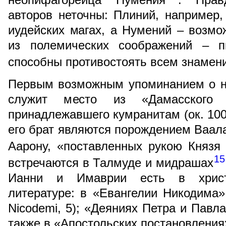
авторов неточны: Плиний, например, 
иудейских магах, а Нумений – возмо
из полемических соображений – п
способны противостоять всем знамен
Первым возможным упоминанием о ни
служит место из «Дамасского д
принадлежавшего кумранитам (ок. 100 
его брат являются порождением Ваала
Аарону, «поставленных рукою Князя
15
встречаются в Талмуде и мидрашах
Ианни и Имаврии есть в христи
литературе: в «Евангелии Никодима»
Nicodemi, 5); «Деяниях Петра и Павла» 
также в «Апостольских постановлениях» 