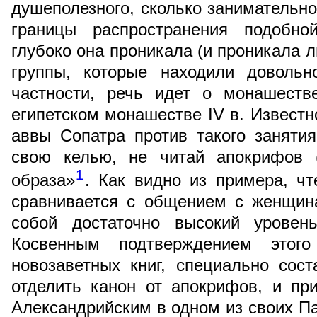
душеполезного, сколько занимательно
границы распространения подобно
глубоко она проникала (и проникала 
группы, которые находили доволь
частности, речь идет о монашеств
египетском монашестве IV в. Известн
аввы Сопатра против такого заняти
свою келью, не читай апокрифов (
1
образа»
. Как видно из примера, ч
сравнивается с общением с женщина
собой достаточно высокий уровен
Косвенным подтверждением этог
новозаветных книг, специально сос
отделить канон от апокрифов, и пр
Александрийским в одном из своих П