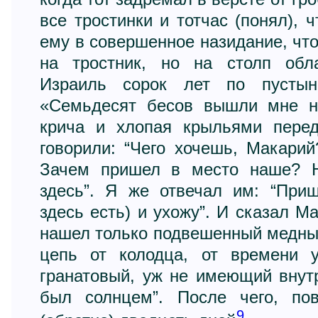
все тростинки и тотчас (понял), 
ему в совершенное назидание, чт
на тростник, но на столп обл
Израиль сорок лет по пустыне
«Семьдесят бесов вышли мне на
крича и хлопая крыльями пере
говорили: “Чего хочешь, Макари
Зачем пришел в место наше? Н
здесь”. Я же отвечал им: “Приш
здесь есть) и ухожу”. И сказал Ма
нашел только подвешенный медны
цепь от колодца, от времени 
гранатовый, уж не имеющий внут
был солнцем”. После чего, по
9