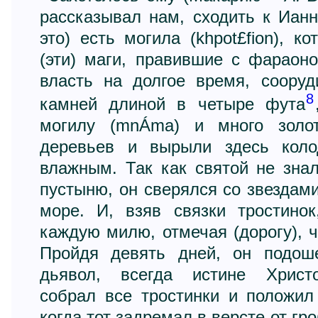
рассказывал нам, сходить к Иан
это) есть могила (khpot£fion), к
(эти) маги, правившие с фараон
власть на долгое время, сооруд
8
камней длиной в четыре фута
могилу (mnÁma) и много золот
деревьев и вырыли здесь коло
влажным. Так как святой не знал
пустыню, он сверялся со звездами,
море. И, взяв связки тростино
каждую милю, отмечая (дорогу), ч
Пройдя девять дней, он подош
дьявол, всегда истине Христо
собрал все тростинки и положил
когда тот задремал в версте от гр