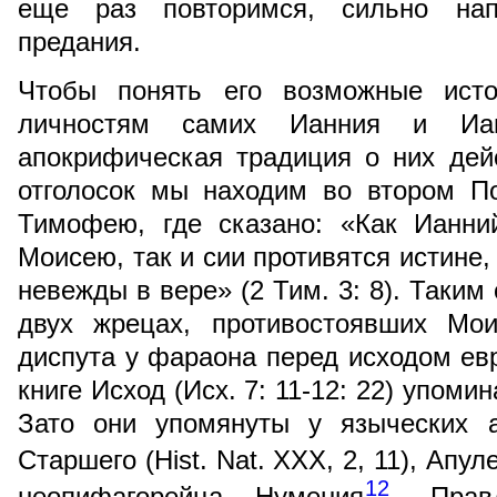
еще раз повторимся, сильно напо
предания.
Чтобы понять его возможные исто
личностям самих Ианния и Иам
апокрифическая традиция о них дей
отголосок мы находим во втором П
Тимофею, где сказано: «Как Ианни
Моисею, так и сии противятся истине
невежды в вере» (2 Тим. 3: 8). Таким
двух жрецах, противостоявших Мо
диспута у фараона перед исходом евр
книге Исход (Исх. 7: 11-12: 22) упомин
Зато они упомянуты у языческих а
Старшего (Hist. Nat. XXX, 2, 11), Апуле
12
неопифагорейца Нумения
. Прав