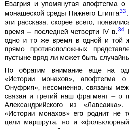
Евагрия и упомянутая апофтегма о
33
монашеской среды Нижнего Египта
эти рассказа, скорее всего, появили
34
время – последней четверти IV в.
В
одно и то же время в одной и той 
прямо противоположных представл
пустыне вряд ли может быть случайн
Но обратим внимание еще на одн
«Истории монахов», апофтегма 
Онуфрия», несомненно, связаны межд
связан и третий наш фрагмент – о 
Александрийского из «Лавсаика»
«Истории монахов» его роднит не т
цели маршрута, но и «фольклорный