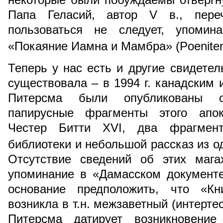
Папа Геласий, автор V в., пере
пользоваться не следует, упомин
«Покаяние Иамна и Мамбра» (Poeniten
Теперь у нас есть и другие свидетель
существовала – в 1994 г. канадским
Питерсма были опубликованы со
папирусные фрагменты этого апок
Честер Битти XVI, два фрагмен
библиотеки и небольшой рассказ из од
Отсутствие сведений об этих маг
упоминание в «Дамасском документ
основание предположить, что «К
возникла в т.н. межзаветный (интерт
Питерсма датирует возникновени