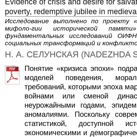
Evidence of crisis and desire for salvat
poverty, redemptive jubilee in medieval
Исследование выполнено по проекту «
мифоло-гии исторической памят
фундаментальных исследований ОИФ
социальных трансформаций и конфликт
Н. А. СЕЛУНСКАЯ
(
NADEZHDA 
Понятие «кризиса эпохи» подр
моделей поведения, мора
требований, которыми эпоха ма
войнами или сменой динас
неурожайными годами, эпидем
аномалиями. Поскольку совре
статистикой, доступной ис
экономическими и демографичес