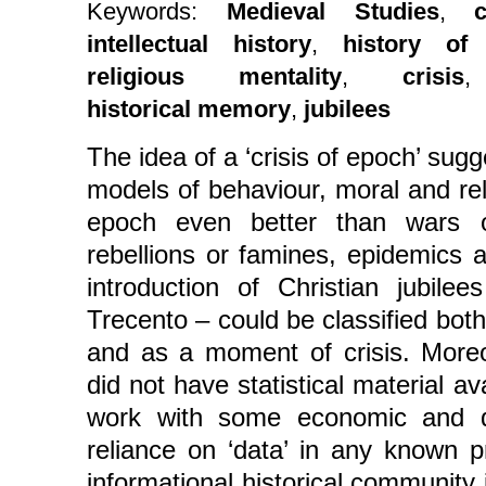
Keywords:
Medieval Studies
,
c
intellectual history
,
history of
religious mentality
,
crisis
historical memory
,
jubilees
The idea of a ‘crisis of epoch’ sugg
models of behaviour, moral and re
epoch even better than wars o
rebellions or famines, epidemics 
introduction of Christian jubile
Trecento – could be classified bot
and as a moment of crisis. Moreo
did not have statistical material ava
work with some economic and d
reliance on ‘data’ in any known p
informational historical community i