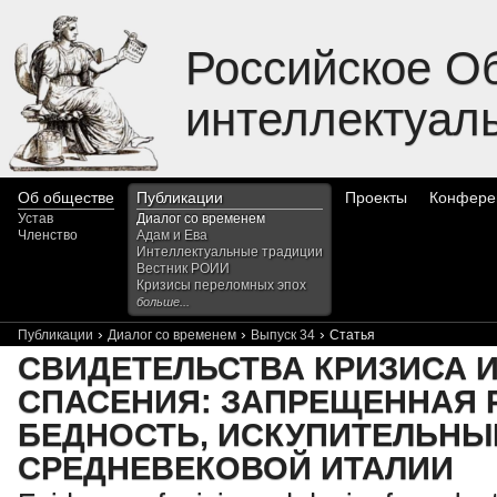
Российское О
интеллектуал
Об обществе
Публикации
Проекты
Конфере
Устав
Диалог со временем
Членство
Адам и Ева
Интеллектуальные традиции
Вестник РОИИ
Кризисы переломных эпох
больше...
›
›
›
Публикации
Диалог со временем
Выпуск 34
Статья
СВИДЕТЕЛЬСТВА КРИЗИСА 
СПАСЕНИЯ: ЗАПРЕЩЕННАЯ 
БЕДНОСТЬ, ИСКУПИТЕЛЬНЫ
СРЕДНЕВЕКОВОЙ ИТАЛИИ